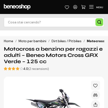
MENU
Home
/
Moto per bambini
/
Dirt bikes / Pit bikes
/
Motocross a 
Motocross a benzina per ragazzi e
adulti – Beneo Motors Cross GRX
Verde – 125 cc
4.0
(2 recensioni)