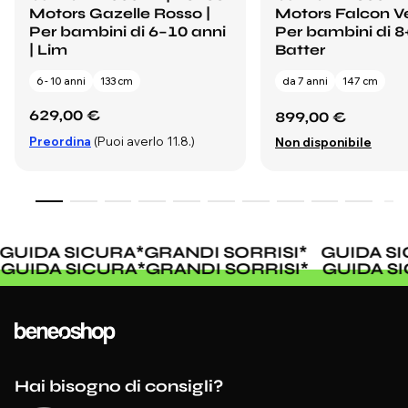
Motors Gazelle Rosso |
Motors Falcon Ve
Per bambini di 6–10 anni
Per bambini di 8+
| Lim
Batter
6 - 10 anni
133 cm
da 7 anni
147 cm
629,00 €
899,00 €
Preordina
(Puoi averlo 11.8.)
Non disponibile
GUIDA SICURA
*
GRANDI SORRISI
*
GUIDA SI
GUIDA SICURA
*
GRANDI SORRISI
*
GUIDA 
Hai bisogno di consigli?