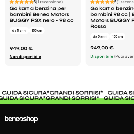
5
(1 recensione)
5
(1 recens
Go kart a benzina per
Go kart a benzin
bambini Beneo Motors
bambini 98 cc |
BUGGY RSX nero - 98 cc
Motors BUGGY R
Rosso
da 5 anni
155 cm
da 5 anni
155 cm
949,00 €
949,00 €
Disponibile
(Puoi averl
Non disponibile
GUIDA SICURA
*
GRANDI SORRISI
*
GUIDA SI
GUIDA SICURA
*
GRANDI SORRISI
*
GUIDA S