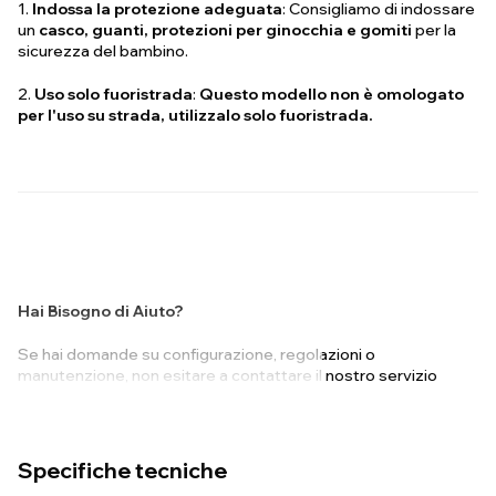
1.
Indossa la protezione adeguata
: Consigliamo di indossare
un
casco, guanti, protezioni per ginocchia e gomiti
per la
sicurezza del bambino.
2.
Uso solo fuoristrada
:
Questo modello non è omologato
per l'uso su strada, utilizzalo solo fuoristrada.
Hai Bisogno di Aiuto?
Se hai domande su configurazione, regolazioni o
manutenzione, non esitare a contattare il nostro servizio
clienti. Siamo felici di aiutarti!
Specifiche tecniche