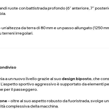
andi ruote con battistrada profondo (6" anteriore, 7" poster
bia.
 un'altezza da terra di 80 mm e un passo allungato (1250 mm
 terreni irregolari.
condiviso
a a un nuovo livello grazie al suo
design biposto
, che con
 L'aspetto sportivo aggressivo è supportato da elementi pe
he per il passeggero.
ione
– oltre al suo aspetto robusto da fuoristrada, svolge u
dità complessiva della macchina.