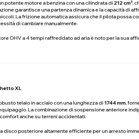
n potente motore a benzina con una cilindrata di
212 cm³
, 
zione garantisce una partenza dinamica e la capacità di af
 piccoli. La frizione automatica assicura che il pilota possa
ecessità di cambiare manualmente.
tore OHV a 4 tempi raffreddato ad aria è noto per la sua affi
chetto XL
robusto telaio in acciaio con una lunghezza di
1744 mm
, for
 l'equipaggio. La combinazione di sospensione anteriore in
comfort anche su terreni accidentati.
a disco posteriore altamente efficiente per un arresto imm