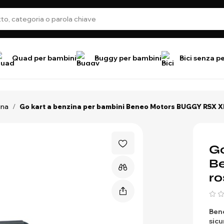
Quad per bambini
Buggy per bambini
Bici senza p
ina
/
Go kart a benzina per bambini Beneo Motors BUGGY RSX XL
Go
B
ro
Ben
sic