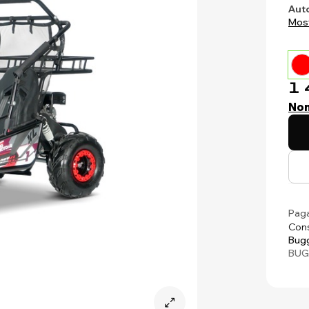
Auto
Most
1 
Non
Paga
Cons
Bugg
BUG