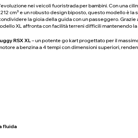
evoluzione nei veicoli fuoristrada per bambini. Con una cili
212 cm³ e un robusto design biposto, questo modello è la sc
 condividere la gioia della guida con un passeggero. Grazie 
odello XL affronta con facilità terreni difficili mantenendo l
uggy RSX XL
– un potente go kart progettato per il massim
otore a benzina a 4 tempi con dimensioni superiori, rendendo
a fluida