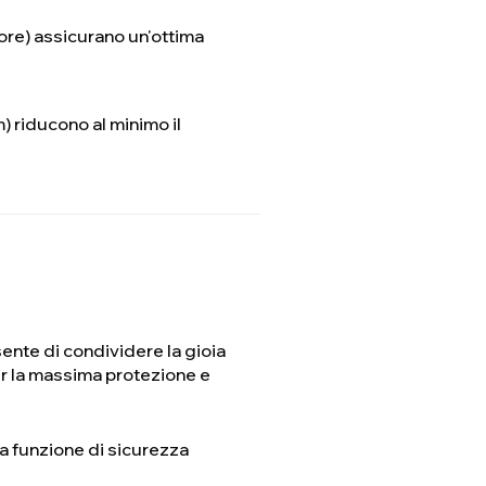
iore) assicurano un'ottima
) riducono al minimo il
sente di condividere la gioia
r la massima protezione e
na funzione di sicurezza