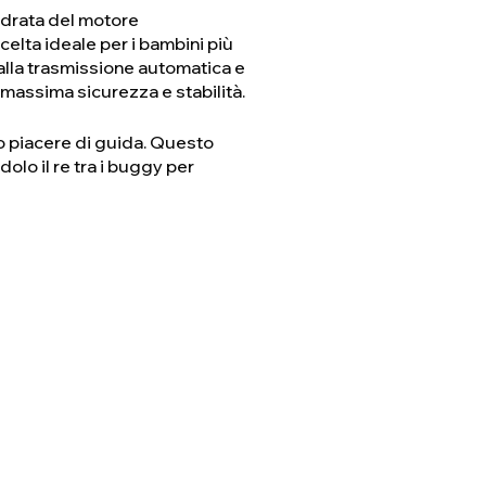
ndrata del motore
elta ideale per i bambini più
alla trasmissione automatica e
a massima sicurezza e stabilità.
o piacere di guida. Questo
lo il re tra i buggy per