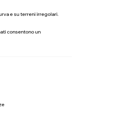
rva e su terreni irregolari.
nati consentono un
ze