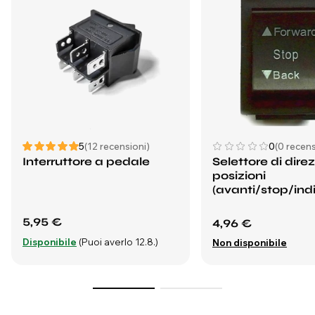
5
(12 recensioni)
0
(0 recens
Interruttore a pedale
Selettore di direz
posizioni
(avanti/stop/indi
5,95 €
4,96 €
Disponibile
(Puoi averlo 12.8.)
Non disponibile