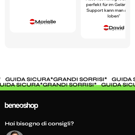
perfekt für im Gelände.
Support kann man auch 
loben"
Marielle
29 apr 2026
David
1 mag 2026
GUIDA SICURA
*
GRANDI SORRISI
*
GUIDA 
GUIDA SICURA
*
GRANDI SORRISI
*
GUIDA SI
Hai bisogno di consigli?