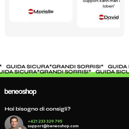
Support kann man auch 
loben"
Marielle
29 apr 2026
David
1 mag 2026
GUIDA SICURA
*
GRANDI SORRISI
*
GUIDA 
UIDA SICURA
*
GRANDI SORRISI
*
GUIDA SI
Hai bisogno di consigli?
+421 233 329 795
support@beneoshop.com