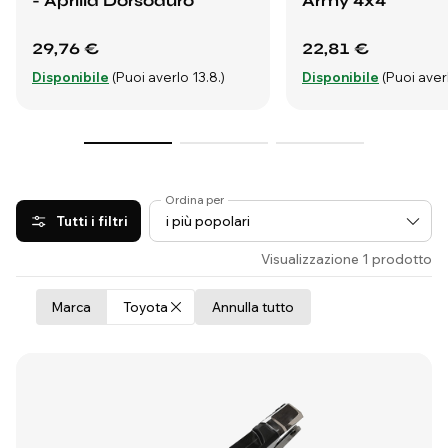
- Aprilia Dorsoduro
Army 4x4
29,76 €
22,81 €
Disponibile
(Puoi averlo 13.8.)
Disponibile
(Puoi averl
Ordina per
Tutti i filtri
Visualizzazione 1 prodotto
Marca
Toyota
Annulla tutto