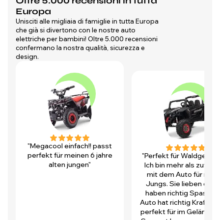
Oltre 5.000 recensioni in tutta
Europa
Unisciti alle migliaia di famiglie in tutta Europa
che già si divertono con le nostre auto
elettriche per bambini! Oltre 5.000 recensioni
confermano la nostra qualità, sicurezza e
design.
"Megacool einfach!! passt
perfekt für meinen 6 jahre
"Perfekt für Waldgegen
alten jungen"
Ich bin mehr als zufrie
mit dem Auto für mei
Jungs. Sie lieben es u
haben richtig Spass! D
Auto hat richtig Kraft und
perfekt für im Gelände.