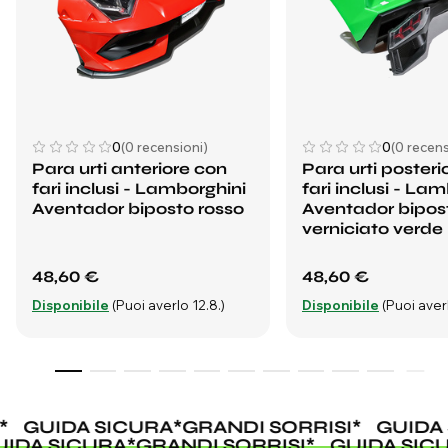
0
(0 recensioni)
0
(0 recens
Para urti anteriore con
Para urti posteri
fari inclusi - Lamborghini
fari inclusi - La
Aventador biposto rosso
Aventador bipos
verniciato verde
48,60 €
48,60 €
Disponibile
(Puoi averlo 12.8.)
Disponibile
(Puoi averl
*
GUIDA SICURA
*
GRANDI SORRISI
*
GUIDA 
UIDA SICURA
*
GRANDI SORRISI
*
GUIDA SIC