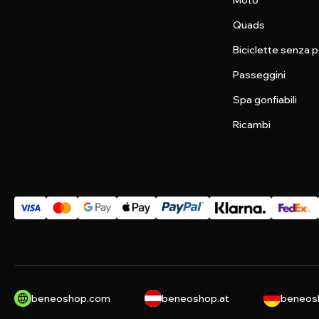
Moto
Quads
Biciclette senza p
Passeggini
Spa gonfiabili
Ricambi
beneoshop.com
beneoshop.at
beneos