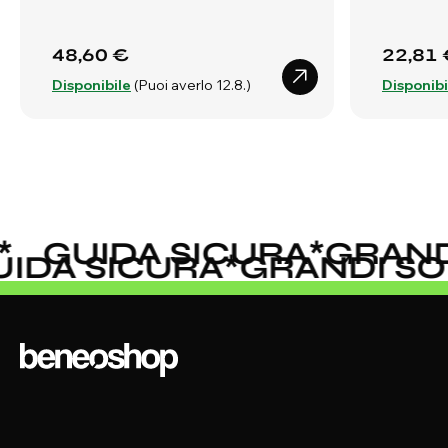
48,60 €
22,81 
Disponibile
(Puoi averlo 12.8.)
Disponibi
GUIDA SICURA
*
GRANDI
GUIDA SICURA
*
GRANDI S