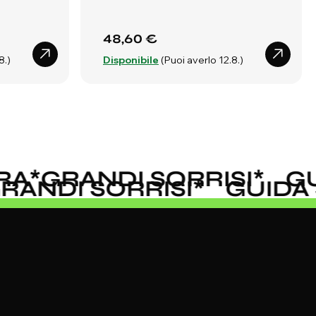
48,60 €
8.)
Disponibile
(Puoi averlo 12.8.)
A
*
GRANDI SORRISI
*
GUI
GRANDI SORRISI
*
GUID