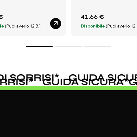
€
41,66 €
le
(Puoi averlo 12.8.)
Disponibile
(Puoi averlo 12.
 SORRISI
*
GUIDA SICUR
ORRISI
*
GUIDA SICURA
*