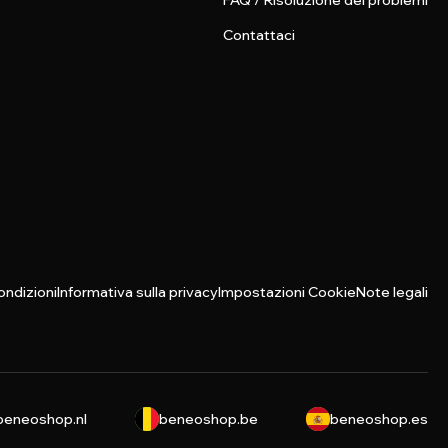
FAQ / Risoluzione dei problemi
Contattaci
ondizioni
Informativa sulla privacy
Impostazioni Cookie
Note legali
beneoshop.nl
beneoshop.be
beneoshop.es