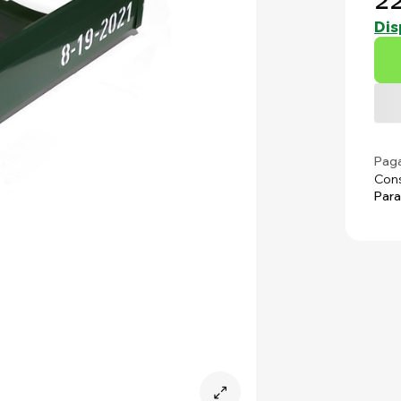
22
Dis
Paga
Cons
Para