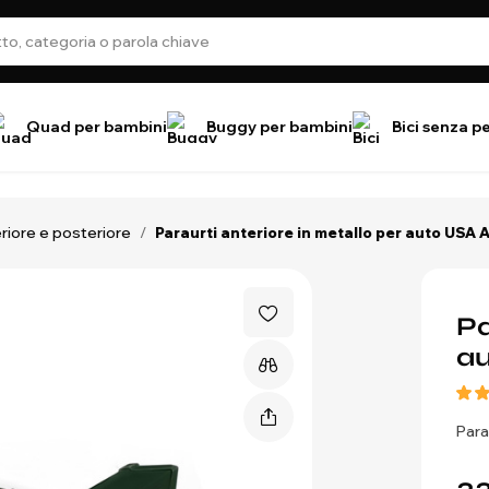
Quad per bambini
Buggy per bambini
Bici senza p
eriore e posteriore
/
Paraurti anteriore in metallo per auto USA
Pa
a
Para