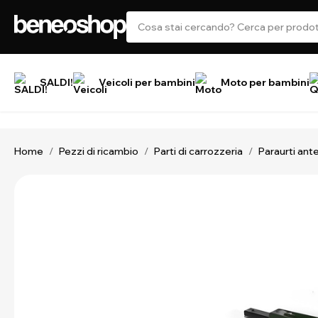
SALDI!
Veicoli per bambini
Moto per bambini
Home
Pezzi di ricambio
Parti di carrozzeria
Paraurti ant
/
/
/