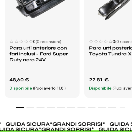
0
(0 recensioni)
0
(0 recens
Para urti anteriore con
Para urti posteri
fari inclusi - Ford Super
Toyota Tundra X
Duty nero 24V
48,60 €
22,81 €
Disponibile
(Puoi averlo 11.8.)
Disponibile
(Puoi averl
GUIDA SICURA
*
GRANDI SORRISI
*
GUIDA 
UIDA SICURA
*
GRANDI SORRISI
*
GUIDA SI