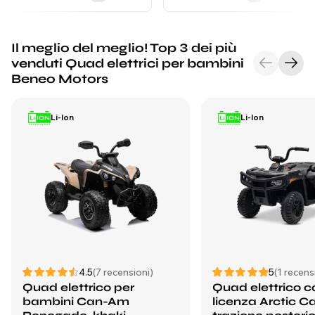
Il meglio del meglio! Top 3 dei più
venduti Quad elettrici per bambini
Beneo Motors
Li-Ion
Li-Ion
4.5
(7 recensioni)
5
(1 recens
Quad elettrico per
Quad elettrico c
bambini Can-Am
licenza Arctic C