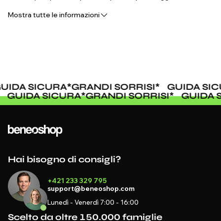
Mostra tutte le informazioni
UIDA SICURA
*
GRANDI SORRISI
*
GUIDA SIC
*
GUIDA SICURA
*
GRANDI SORRISI
*
GUIDA
Hai bisogno di consigli?
+421 233 329 795
support@beneoshop.com
Lunedì - Venerdì 7:00 - 16:00
Scelto da oltre 150.000 famiglie