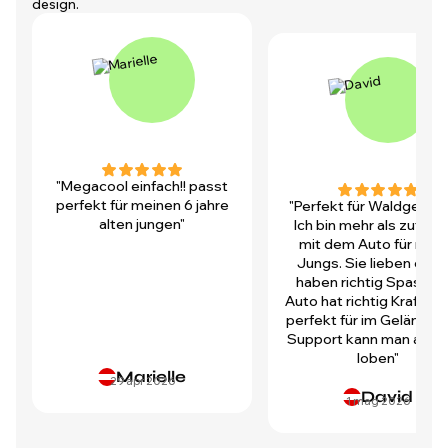
design.
"Megacool einfach!! passt
perfekt für meinen 6 jahre
"Perfekt für Waldgegen
alten jungen"
Ich bin mehr als zufrie
mit dem Auto für mei
Jungs. Sie lieben es u
haben richtig Spass! D
Auto hat richtig Kraft und
perfekt für im Gelände.
Support kann man auch 
loben"
Marielle
29 apr 2026
David
1 mag 2026