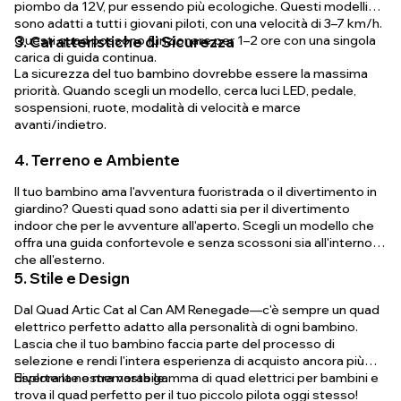
piombo da 12V, pur essendo più ecologiche. Questi modelli
sono adatti a tutti i giovani piloti, con una velocità di 3–7 km/h.
Questi quad possono funzionare per 1–2 ore con una singola
3. Caratteristiche di Sicurezza
carica di guida continua.
La sicurezza del tuo bambino dovrebbe essere la massima
priorità. Quando scegli un modello, cerca luci LED, pedale,
sospensioni, ruote, modalità di velocità e marce
avanti/indietro.
4. Terreno e Ambiente
Il tuo bambino ama l'avventura fuoristrada o il divertimento in
giardino? Questi quad sono adatti sia per il divertimento
indoor che per le avventure all'aperto. Scegli un modello che
offra una guida confortevole e senza scossoni sia all'interno
che all'esterno.
5. Stile e Design
Dal Quad Artic Cat al Can AM Renegade—c'è sempre un quad
elettrico perfetto adatto alla personalità di ogni bambino.
Lascia che il tuo bambino faccia parte del processo di
selezione e rendi l'intera esperienza di acquisto ancora più
divertente e memorabile.
Esplora la nostra vasta gamma di quad elettrici per bambini e
trova il quad perfetto per il tuo piccolo pilota oggi stesso!