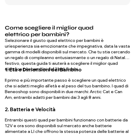
Come scegliere il miglior quad
elettrico per bambini?
Selezionare il giusto quad elettrico per bambini è
un'esperienza sia emozionante che impegnativa, data la vasta
gamma di modelli disponibili sul mercato. Che tu stia cercando
un regalo di compleanno entusiasmante o un regalo di Natale
festivo, questa guida ti aiuterà a scegliere il miglior quad
elettrico per bambini dai 3 agli 8 anni.
1. Età e Dimensioni del Bambino
Il primo e più importante passo è scegliere un quad elettrico
che si adatti meglio all'età e al peso del tuo bambino. I quad di
Beneoshop sono disponibili in due marchi: Arctic Cat e Can
Am, entrambi adatti per bambini dai 3 agli 8 anni.
2. Batteria e Velocità
Entrambi questi quad per bambini funzionano con batterie da
12V e ora sono disponibili sul mercato anche batterie
alimentate a LI che offrono la stessa potenza delle batterie al