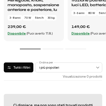
Renegade, khaki,
trazione posterio
monoposto, sospensione
luci LED, batteria 
anteriore e posteriore, lu
3 - 6 anni
80 W
5 km
3 - 8 anni
70 W
5 km/h
30 kg
239,00 €
149,00 €
Disponibile
(Puoi averlo 11.8.)
Disponibile
(Puoi averl
Ordina per
Tutti i filtri
Visualizzazione 0 prodotti
Ci dispiace, ma non sono stati trovati prodotti