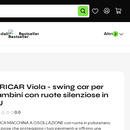
edali
Bestseller
Altri
2
RICAR Viola - swing car per
mbini con ruote silenziose in
U
0.0
ICA MACCHINA A OSCILLAZIONE con ruote in poliuretano
nziose che proteggono i tuoi pavimenti e offrono una