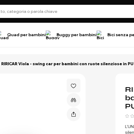
Quad per bambini
Buggy per bambini
Bici senza p
RIRICAR Viola - swing car per bambini con ruote silenziose in PU
RI
ba
P
L'UN
sile