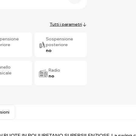
Tutti i parametri
pensione
Sospensione
riore
posteriore
no
nello
Radio
sicale
no
sioni
RUOTE IN POLIURETANO SUPERSILENZIOSE. La swing car 