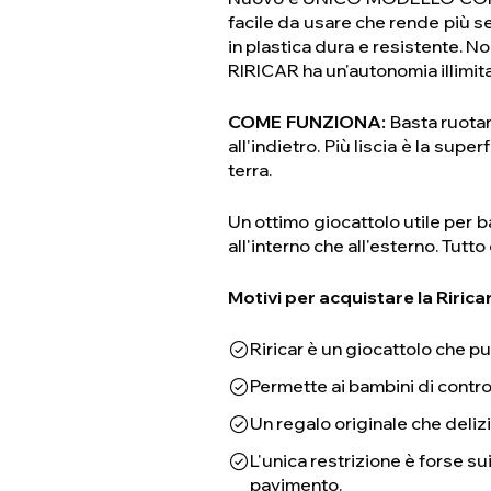
facile da usare che rende più s
in plastica dura e resistente. No
RIRICAR ha un'autonomia illimita
COME FUNZIONA:
Basta ruotare
all'indietro. Più liscia è la supe
terra.
Un ottimo giocattolo utile per b
all'interno che all'esterno. Tutt
Motivi per acquistare la Ririca
Riricar è un giocattolo che pu
Permette ai bambini di contro
Un regalo originale che delizie
L'unica restrizione è forse su
pavimento.