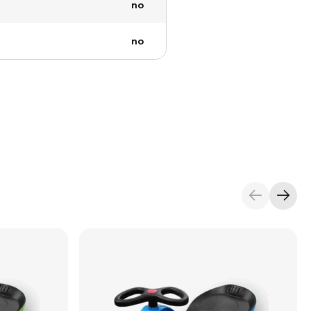
no
no