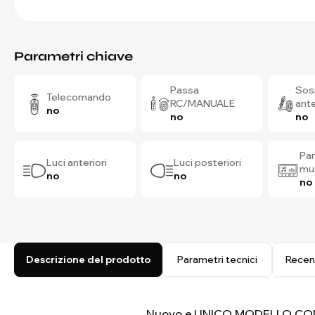
Parametri chiave
Passa
Sos
Telecomando
RC/MANUALE
ante
no
no
no
Pan
Luci anteriori
Luci posteriori
mu
no
no
no
Descrizione del prodotto
Parametri tecnici
Recen
Nuovo e UNICO MODELLO CON 