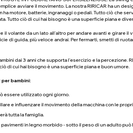
emplice avviare il movimento. La nostra RIRICAR ha un design
n ha motore, batterie, ingranaggi o pedali. Tutto ciò che ser
ta. Tutto ciò di cui hai bisogno è una superficie piana e dive
 il volante da un lato all'altro per andare avanti e girare il
rficie di guida, più veloce andrai. Per fermarti, smetti di ruot
ambini dai 3 anni che supporta l'esercizio e la percezione. 
o ciò di cui hai bisogno è una superficie piana e buon umore.
r per bambini:
ò essere utilizzato ogni giorno.
llare e influenzare il movimento della macchina con le propri
rà tutta la famiglia.
i pavimenti in legno morbido - sotto il peso di un adulto può 