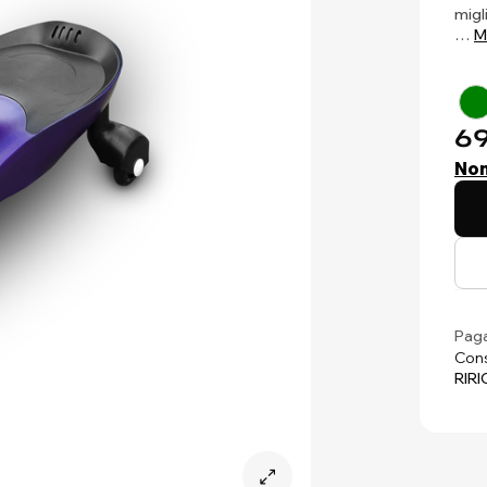
migl
…
M
69
Non
Paga
Cons
RIRI