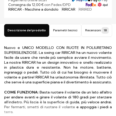
Pagamenti online sicuri
Consegna da 12,00 €
con Fedex/DPD
RIRICAR - Macchine a dondolo
RIRICAR
RIRIRED
Descrizione del prodotto
Parametri tecnici
Recensioni
18
Nuovo e UNICO MODELLO CON RUOTE IN POLIURETANO
SUPERSILENZIOSE. La swing car RIRICAR ha un nuovo volante
facile da usare che rende più semplice avviare il movimento.
La nostra RIRICAR ha un design innovativo e snello realizzato
in plastica dura e resistente. Non ha motore, batterie,
ingranaggi o pedali. Tutto ciò di cui hai bisogno è muovere il
volante e partire! RIRICAR ha un'autonomia illimitata. Tutto ciò
che serve è una superficie piana e il divertimento è assicurato.
COME FUNZIONA:
Basta ruotare il volante da un lato all'altro
per andare avanti e girare il volante di 180 gradi per sterzare
all'indietro. Più liscia è la superficie di guida, più veloce andrai.
Per fermarti, smetti di ruotare il volante e appoggia i piedi a
terra.