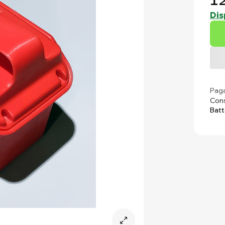
12
Dis
Paga
Cons
Batt