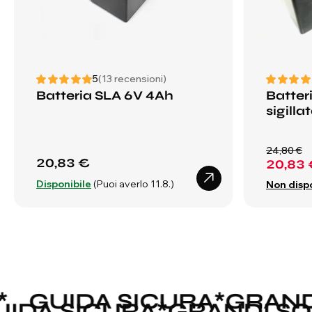
5
(13 recensioni)
Batteria SLA 6V 4Ah
Batter
sigill
24,80 €
20,83 €
20,83 
Disponibile
(Puoi averlo 11.8.)
Non dispo
GUIDA SICURA
*
GRANDI 
GUIDA SICURA
*
GRANDI S