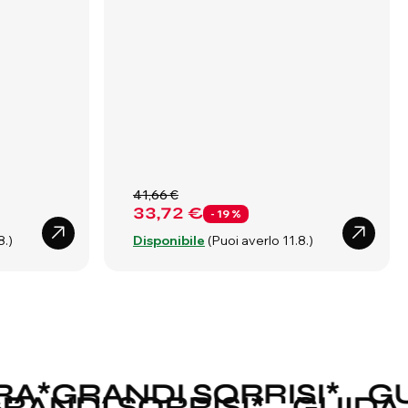
41,66 €
33,72 €
- 19 %
8.)
Disponibile
(Puoi averlo 11.8.)
A
*
GRANDI SORRISI
*
GUI
*
GRANDI SORRISI
*
GUID