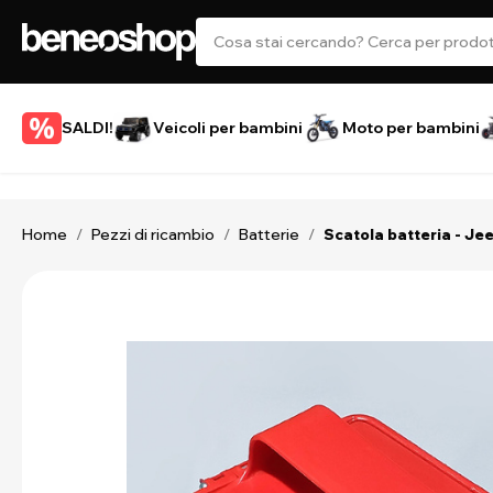
SALDI!
Veicoli per bambini
Moto per bambini
Home
Pezzi di ricambio
Batterie
/
/
/
Scatola batteria - Je