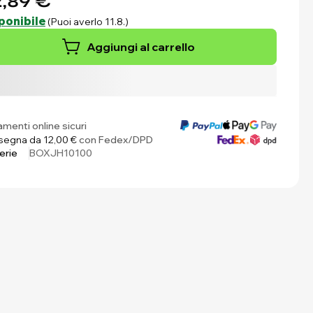
,89 €
ponibile
(Puoi averlo 11.8.)
Aggiungi al carrello
menti online sicuri
egna da 12,00 €
con Fedex/DPD
erie
BOXJH10100