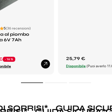
5
(36 recensioni)
ia al piombo
ata 6V 7Ah
25,79 €
€
- 16 %
Disponibile
(Puoi averlo 11.
nibile
SORRISI
*
GUIDA SICUR
ORRISI
*
GUIDA SICURA