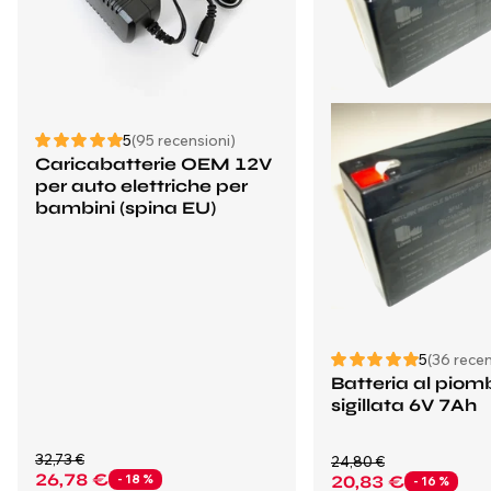
5
(95 recensioni)
Caricabatterie OEM 12V
per auto elettriche per
bambini (spina EU)
5
(36 recen
Batteria al piom
sigillata 6V 7Ah
32,73 €
24,80 €
26,78 €
- 18 %
20,83 €
- 16 %