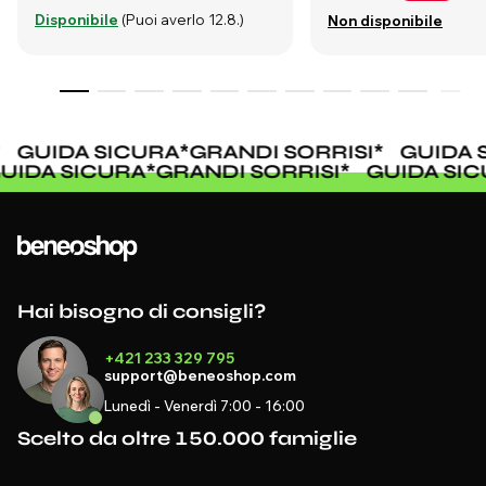
Disponibile
(Puoi averlo 12.8.)
Non disponibile
GUIDA SICURA
*
GRANDI SORRISI
*
GUIDA 
GUIDA SICURA
*
GRANDI SORRISI
*
GUIDA SI
Hai bisogno di consigli?
+421 233 329 795
support@beneoshop.com
Lunedì - Venerdì 7:00 - 16:00
Scelto da oltre 150.000 famiglie