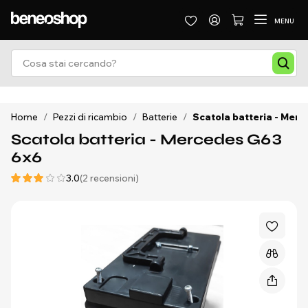
MENU
Home
/
Pezzi di ricambio
/
Batterie
/
Scatola batteria - Mer
Scatola batteria - Mercedes G63
6x6
3.0
(2 recensioni)