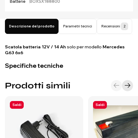
Batterie
BOXSX188800
Descrizione del prodotto
Parametri tecnici
Recensioni
2
Scatola batteria 12V / 14 Ah
solo per modello
Mercedes
G63 6x6
Specifiche tecniche
Prodotti simili
Saldi
Saldi