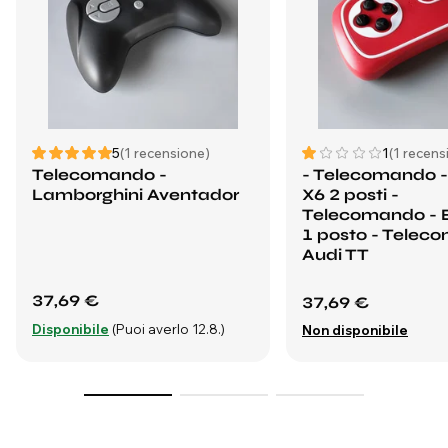
5
(1 recensione)
1
(1 recens
Telecomando -
- Telecomando
Lamborghini Aventador
X6 2 posti -
Telecomando -
1 posto - Telec
Audi TT
37,69 €
37,69 €
Disponibile
(Puoi averlo 12.8.)
Non disponibile