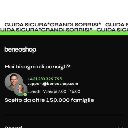
GUIDA SICURA
*
GRANDI SORRISI
*
GUIDA S
GUIDA SICURA
*
GRANDI SORRISI
*
GUIDA SI
Hai bisogno di consigli?
+421 233 329 795
support@beneoshop.com
Lunedì - Venerdì 7:00 - 16:00
Scelto da oltre 150.000 famiglie