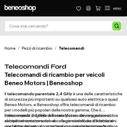
MENU
Home
/
Pezzi di ricambio
/
Telecomandi
Telecomandi Ford
Telecomandi di ricambio per veicoli
Beneo Motors | Beneoshop
Il
telecomando parentale 2,4 GHz
è una delle caratteristiche
di sicurezza più importanti su qualsiasi auto elettrica o quad
Beneo Motors, e Beneoshop offre telecomandi di ricambio
per i modelli più popolari della nostra gamma. Che il
telecomando originale sia stato perso, danneggiato o abbia
I telecomandi 2,4 GHz di Beneo Motors devono essere
semplicemente smesso di collegarsi in modo affidabile al
abbinati al ricevitore del veicolo prima dell'uso. Le istruzioni
ricevitore del veicolo, un ricambio originale ripristina la piena
per l'abbinamento sono incluse con ogni telecomando di