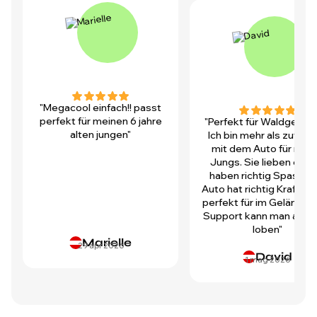
"Megacool einfach!! passt
perfekt für meinen 6 jahre
"Perfekt für Waldgegen
alten jungen"
Ich bin mehr als zufrie
mit dem Auto für mei
Jungs. Sie lieben es u
haben richtig Spass! D
Auto hat richtig Kraft und
perfekt für im Gelände.
Support kann man auch 
loben"
Marielle
29 apr 2026
David
1 mag 2026