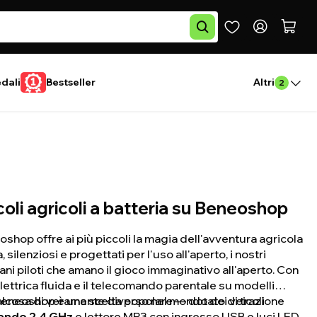
edali
Bestseller
Altri
2
icoli agricoli a batteria su Beneoshop
shop offre ai più piccoli la magia dell'avventura agricola
 silenziosi e progettati per l'uso all'aperto, i nostri
vani piloti che amano il gioco immaginativo all'aperto. Con
elettrica fluida e il telecomando parentale su modelli
qualcosa di veramente diverso nel mondo dei veicoli
Beneoshop è una scelta popolare — dotato di trazione
ando 2,4 GHz
e lettore MP3 con ingresso USB e luci LED.