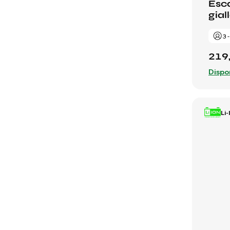
Esca
giall
3 
219
Dispo
Li-