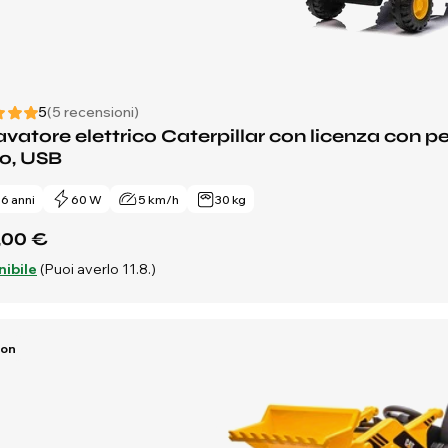
5
(5 recensioni)
vatore elettrico Caterpillar con licenza con
lo, USB
- 6 anni
60 W
5 km/h
30 kg
,00 €
nibile
(Puoi averlo 11.8.)
Ion