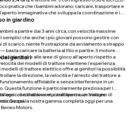
co pratica che i bambini adorano: caricare, trasportare e
all'aperto immaginativa che sviluppa la coordinazione e il
so in giardino
bambini a partire dai 3 anni circa, con velocità massime
lli semplici che anche i più giovani possono gestire con
mi di scarico, niente frustrazione da avviamento a strappo
ta caricare la batteria al litio e partire. Il motore
i residenziali e alle aree di gioco all'aperto rispetto a
dei genitori
 velocità dei modelli di trattore mantiene l'esperienza
odelli di trattore elettrico offre ai genitori la possibilità
rollare la direzione, la velocità e l'arresto del trattore a
 funzionamento affidabile e senza interferenze in un
to. Questa funzione è particolarmente preziosa per i
 la loro coordinazione e potrebbero aver bisogno di
li agricoli e dall'avventura all'aperto, un trattore
in sicurezza.
fetto. Scopri la nostra gamma completa oggi per una
a Beneo Motors.