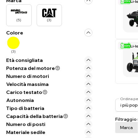
Marca
Li-I
(
5
)
(
3
)
Colore
Li-I
(
3
)
Età consigliata
Potenza del motore
Numero di motori
Velocità massima
Carico testato
Ordina pe
Autonomia
Tipo di batteria
Capacità della batteria
Filtraggio
Numero di posti
Marca
Materiale sedile