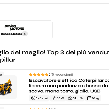
Beneo Motors
5
lio del meglio! Top 3 dei più vendut
pillar
5
(5 recensioni)
on
Escavatore elettrico Caterpillar c
licenza con pendenza e benna da
scavo, monoposto, giallo, USB
3 - 6 anni
60 W
5 km/h
30 kg