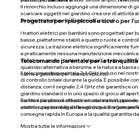
Il rimorchio incluso aggiunge una dimensione di gio
scaricare oggetti nel giardino crea ore di attività 
pensiero creativo nei bambini più piccoli.
Progettato per i più piccoli e sicuro per l'u
I trattori elettrici per bambini sono progettati per 
basse, piattaforme stabili a quattro ruote e contro
sicurezza. La trazione elettrica significa niente fu
e praticamente nessuna manutenzione meccanica — bas
silenzioso rende i trattori molto più adatti ai giardin
Telecomando parentale per la tranquillità 
qualsiasi alternativa a benzina, e la natura a bassa
Il telecomando parentale 2,4 GHz incluso nei nostri m
calma e gestibile per i bambini piccoli.
di controllo totale durante la guida. È possibile cont
distanza, con il segnale 2,4 GHz che garantisce un
giardino standard o in uno spazio di gioco all'aper
bambini più piccoli che stanno ancora sviluppando
Se il tuo bambino è affascinato dai trattori, dai veico
assistenza per navigare tra gli ostacoli o fermarsi 
elettrico per bambini di Beneoshop è il regalo per
consegna rapida in Europa e la qualità garantita d
Mostra tutte le informazioni