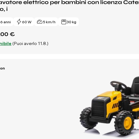
vatore elettrico per bambini con licenza Cater
o, i
- 6 anni
60 W
5 km/h
30 kg
,00 €
nibile
(Puoi averlo 11.8.)
Ion