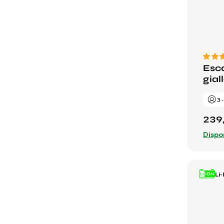
Esca
gial
3 
239
Dispo
Li-