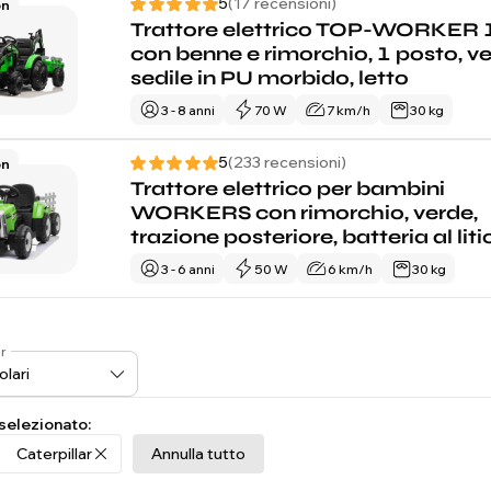
5
(17 recensioni)
on
Trattore elettrico TOP-WORKER
con benne e rimorchio, 1 posto, ve
sedile in PU morbido, letto
3 - 8 anni
70 W
7 km/h
30 kg
5
(233 recensioni)
on
Trattore elettrico per bambini
WORKERS con rimorchio, verde,
trazione posteriore, batteria al liti
3 - 6 anni
50 W
6 km/h
30 kg
r
 selezionato:
Caterpillar
Annulla tutto