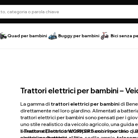
Quad per bambini
Buggy per bambini
Bici senza p
Trattori elettrici per bambini – Ve
La gamma di
trattori elettrici per bambini
di Beneo
direttamente nel loro giardino. Alimentati a batteria,
trattori elettrici per bambini sono pensati per i gio
uno stile realistico da veicolo agricolo, una guida 
selezionati, i nostri trattori per bambini portano 
Il
Trattore Elettrico WORKERS con rimorchio
di 
elettrici per bambini.
posteriore,
batteria al litio
, sedile ampio,
telecom