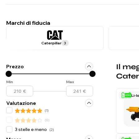
Marchi di fiducia
Caterpillar
3
Il meg
Prezzo
Cater
Min
Max
Li-I
Valutazione
(
1
)
(
0
)
3 stelle e meno
(
2
)