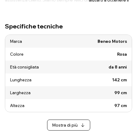
assistenza clienti. Siamo sempre felici di aiutarti a ottenere il
massimo dalla tua guida!
Specifiche tecniche
Marca
Beneo Motors
Colore
Rosa
Età consigliata
da 8 anni
Lunghezza
142 cm
Larghezza
99 cm
Altezza
97 cm
Mostra di più