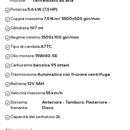
motore:
raffreddato ad aria
Potenza:
5,6 kW (7,5 HP)
Coppia massima:
7,5 N.m/ 5500±500 giri/min
Cilindrata:
107 ml
Regime minimo:
1500±100 giri/min
Tipo di candela:
A7TC
Olio motore:
15W/40-SE
Carburante:
benzina 95 ottani
Trasmissione:
Automatica con frizione centrifuga
Batteria:
12V 5AH
Velocità massima:
55 km/h
Sistema
Anteriore - Tamburo, Posteriore -
frenante:
Disco
Capacità del serbatoio:
2L