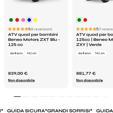
5
(6 recensioni)
5
(1 recens
ATV quad per bambini
ATV quad per b
Beneo Motors ZXT Blu -
125cc | Beneo M
125 cc
ZXY | Verde
da 8 anni
142 cm
da 8 anni
142 cm
839,00 €
881,77 €
Non disponibile
Non disponibile
*
GUIDA SICURA
*
GRANDI SORRISI
*
GUIDA 