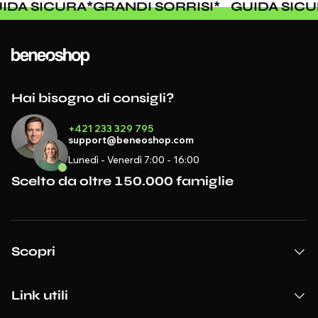
UIDA SICURA
*
GRANDI SORRISI
*
GUIDA SIC
Hai bisogno di consigli?
+421 233 329 795
support@beneoshop.com
Lunedì - Venerdì 7:00 - 16:00
Scelto da oltre 150.000 famiglie
Scopri
Link utili