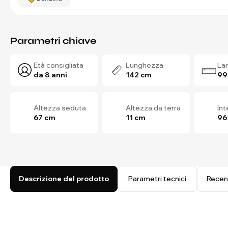
Parametri chiave
Età consigliata
Lunghezza
La
da 8 anni
142 cm
99
Altezza seduta
Altezza da terra
In
67 cm
11 cm
96
Descrizione del prodotto
Parametri tecnici
Recen