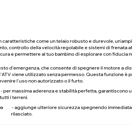
on caratteristiche come un telaio robusto e durevole, un'amp
to, controllo della velocità regolabile e sistemi di frenata af
icura e permettere al tuo bambino di esplorare con fiducia nu
resto d'emergenza, che consente di spegnere il motore a dis
'ATV viene utilizzato senza permesso. Questa funzione è 
evenire l'uso non autorizzato o il furto.
- per massima aderenza e stabilità perfetta, garantiscono un
tutti i terreni.
po
- aggiunge ulteriore sicurezza spegnendo immediat
rilasciato.