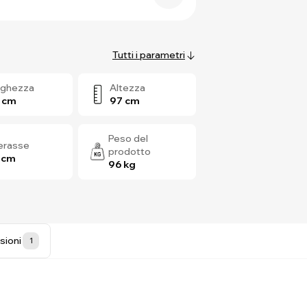
Tutti i parametri
rghezza
Altezza
 cm
97 cm
Peso del
terasse
prodotto
 cm
96 kg
sioni
1