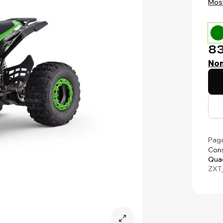
Most
83
Non
Paga
Cons
Quad
ZXT