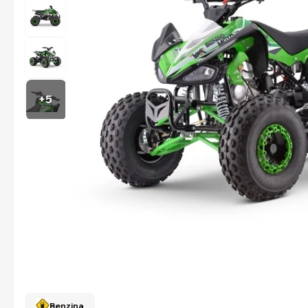
+5
Benzina