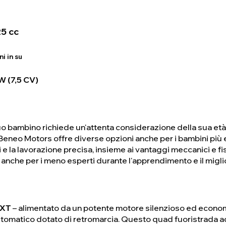
5 cc
i in su
 (7,5 CV)
tuo bambino richiede un'attenta considerazione della sua et
Beneo Motors offre diverse opzioni anche per i bambini più 
 e la lavorazione precisa, insieme ai vantaggi meccanici e fi
 anche per i meno esperti durante l'apprendimento e il migli
ZXT
– alimentato da un potente motore silenzioso ed economi
omatico dotato di retromarcia. Questo quad fuoristrada ad