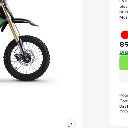
La B
elet
brus
Most
89
Dis
Paga
Cons
Dirt
CRO