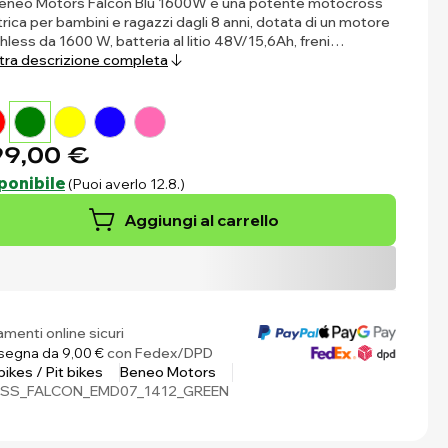
eneo Motors Falcon Blu 1600W è una potente motocross
trica per bambini e ragazzi dagli 8 anni, dotata di un motore
hless da 1600 W, batteria al litio 48V/15,6Ah, freni…
ra descrizione completa
9,00 €
ponibile
(Puoi averlo 12.8.)
Aggiungi al carrello
menti online sicuri
egna da 9,00 €
con Fedex/DPD
 bikes / Pit bikes
Beneo Motors
SS_FALCON_EMD07_1412_GREEN