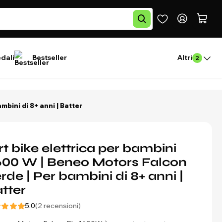
edali
Bestseller
Altri
2
mbini di 8+ anni | Batter
rt bike elettrica per bambini
00 W | Beneo Motors Falcon
rde | Per bambini di 8+ anni |
tter
5.0
(2 recensioni)