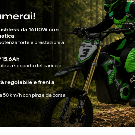
amerai!
rushless da 1600W con
atica
potenza forte e prestazioni a
V/15.6Ah
 guida a seconda del carico e
tà regolabile e freni a
 a 50 km/h con pinze da corsa