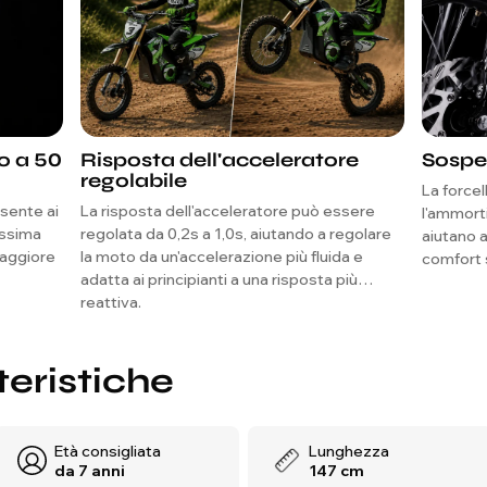
no a 50
Risposta dell'acceleratore
Sospen
regolabile
La forcel
nsente ai
La risposta dell'acceleratore può essere
l'ammort
assima
regolata da 0,2s a 1,0s, aiutando a regolare
aiutano a
maggiore
la moto da un'accelerazione più fluida e
comfort s
adatta ai principianti a una risposta più
reattiva.
teristiche
Età consigliata
Lunghezza
da 7 anni
147 cm