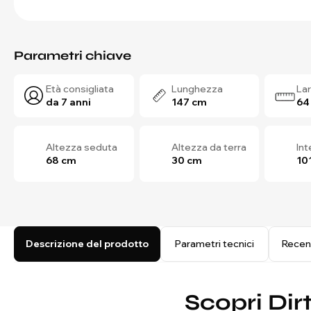
Parametri chiave
Età consigliata
Lunghezza
La
da 7 anni
147 cm
64
Altezza seduta
Altezza da terra
In
68 cm
30 cm
10
Descrizione del prodotto
Parametri tecnici
Recen
Scopri Dir