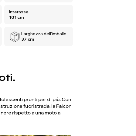
Interasse
101 cm
Larghezza dell’imballo
37 cm
oti.
olescenti pronti per di più. Con
struzione fuoristrada, la Falcon
enere rispetto a una moto a