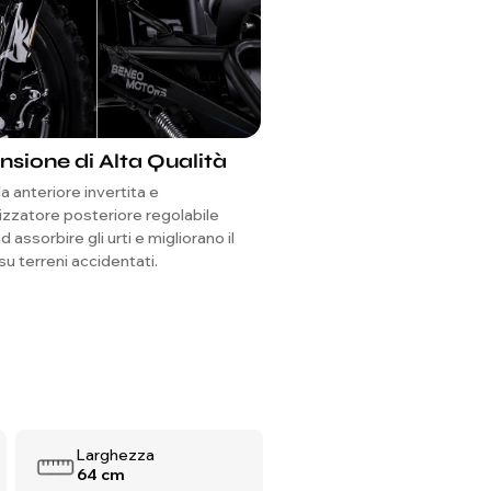
sione di Alta Qualità
Freni a disco anterio
posteriori con pinze
la anteriore invertita e
I freni a disco su entrambe le
izzatore posteriore regolabile
una frenata forte e affidabile
d assorbire gli urti e migliorano il
più sicuro fuoristrada.
u terreni accidentati.
Larghezza
64 cm