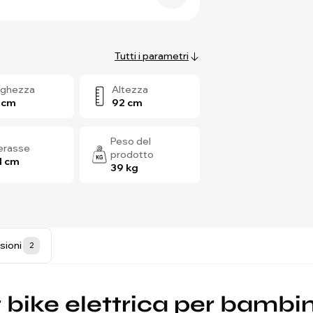
Tutti i parametri
rghezza
Altezza
 cm
92 cm
Peso del
terasse
prodotto
1 cm
39 kg
sioni
2
t bike elettrica per bambi