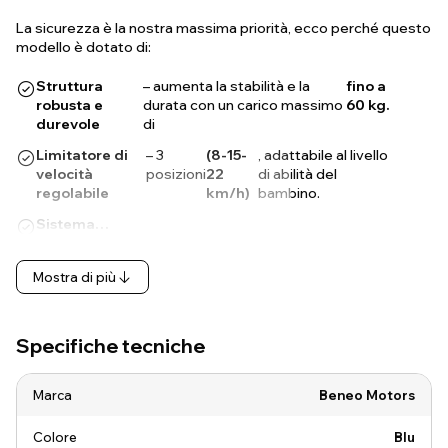
La sicurezza è la nostra massima priorità, ecco perché questo
modello è dotato di:
Struttura
– aumenta la stabilità e la
fino a
robusta e
durata con un carico massimo
60 kg.
durevole
di
Limitatore di
– 3
(8-15-
, adattabile al livello
velocità
posizioni
22
di abilità del
regolabile
km/h)
bambino.
Sistema…
Mostra di più
Specifiche tecniche
Marca
Beneo Motors
Colore
Blu