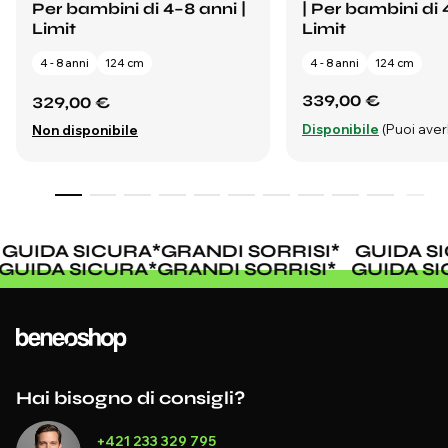
Per bambini di 4–8 anni |
| Per bambini di 
Limit
Limit
4 - 8 anni
124 cm
4 - 8 anni
124 cm
339,00 €
329,00 €
Disponibile
(Puoi averl
Non disponibile
GUIDA SICURA
*
GRANDI SORRISI
*
GUIDA SI
GUIDA SICURA
*
GRANDI SORRISI
*
GUIDA S
Hai bisogno di consigli?
+421 233 329 795