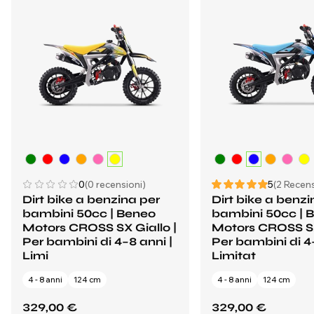
0
(0 recensioni)
5
(2 Recens
Dirt bike a benzina per
Dirt bike a benzi
bambini 50cc | Beneo
bambini 50cc | 
Motors CROSS SX Giallo |
Motors CROSS SX
Per bambini di 4–8 anni |
Per bambini di 4–
Limi
Limitat
4 - 8 anni
124 cm
4 - 8 anni
124 cm
329,00 €
329,00 €