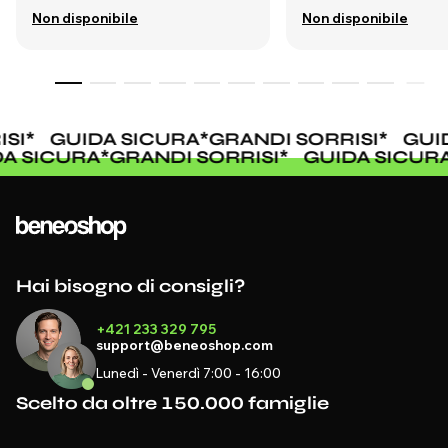
Non disponibile
Non disponibile
SI
*
GUIDA SICURA
*
GRANDI SORRISI
*
GUID
DA SICURA
*
GRANDI SORRISI
*
GUIDA SICU
Hai bisogno di consigli?
+421 233 329 795
support@beneoshop.com
Lunedì - Venerdì 7:00 - 16:00
Scelto da oltre 150.000 famiglie