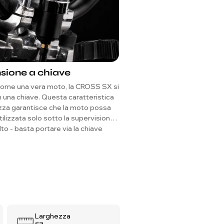
sione a chiave
Pneumatici Fuorist
Pollici ad Alta Ader
come una vera moto, la CROSS SX si
Progettati per la massima tra
n una chiave. Questa caratteristica
pneumatici da 10 pollici pre
ezza garantisce che la moto possa
battistrada profondo perfett
ilizzata solo sotto la supervisione
ghiaia e erba.
lto - basta portare via la chiave
 gioco è finito per prevenire usi non
ti.
Larghezza