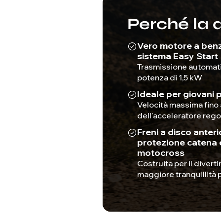
Perché la 
Vero motore a benz
sistema Easy Start
Trasmissione automati
potenza di 1,5 kW
Ideale per giovani pi
Velocità massima fino 
dell'acceleratore rego
Freni a disco anterio
protezione catena 
motocross
Costruita per il diver
maggiore tranquillità p