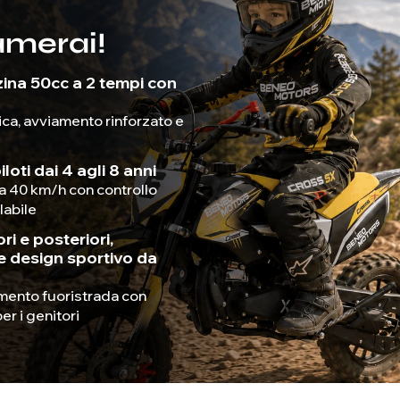
amerai!
ina 50cc a 2 tempi con
ca, avviamento rinforzato e
loti dai 4 agli 8 anni
a 40 km/h con controllo
labile
ri e posteriori,
e design sportivo da
timento fuoristrada con
er i genitori