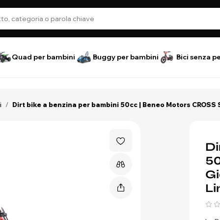
Quad per bambini
Buggy per bambini
Bici senza p
i
/
Dirt bike a benzina per bambini 50cc | Beneo Motors CROSS SX 
Di
50
Gi
Li