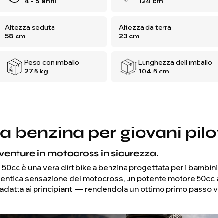
4 - 8 anni
124 cm
Altezza seduta
Altezza da terra
58 cm
23 cm
Peso con imballo
Lunghezza dell’imballo
27.5 kg
104.5 cm
 a benzina per giovani pilot
venture in motocross in sicurezza.
cc è una vera dirt bike a benzina progettata per i bambini 
utentica sensazione del motocross, un potente motore 50cc 
tta ai principianti — rendendola un ottimo primo passo ve