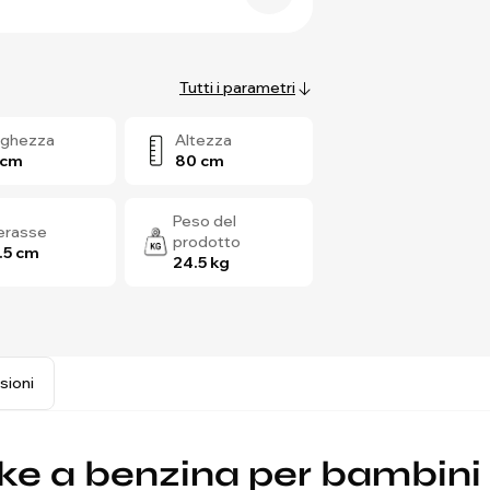
Tutti i parametri
rghezza
Altezza
 cm
80 cm
Peso del
terasse
prodotto
.5 cm
24.5 kg
sioni
bike a benzina per bambini