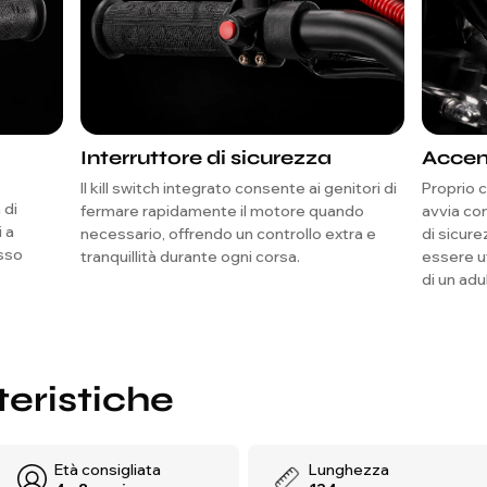
Interruttore di sicurezza
Accen
Il kill switch integrato consente ai genitori di
Proprio 
 di
fermare rapidamente il motore quando
avvia co
i a
necessario, offrendo un controllo extra e
di sicur
asso
tranquillità durante ogni corsa.
essere ut
di un adu
quando il
autorizza
teristiche
Età consigliata
Lunghezza