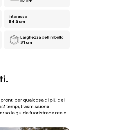
57 cm
Interasse
84.5 cm
Larghezza dell’imballo
31 cm
i.
pronti per qualcosa di più dei
a 2 tempi, trasmissione
rso la guida fuoristrada reale.