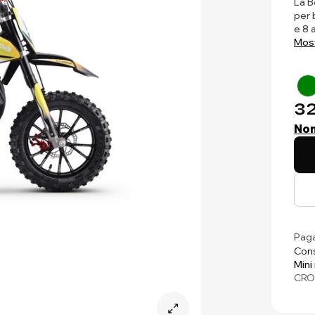
La B
per 
e 8 
Most
32
Non
Paga
Cons
Mini
CRO