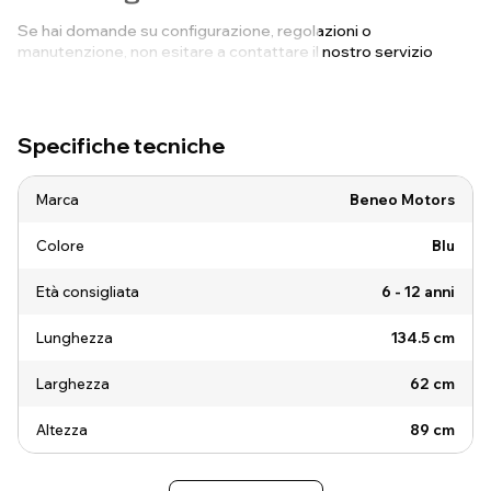
Se hai domande su configurazione, regolazioni o
manutenzione, non esitare a contattare il nostro servizio
clienti. Saremo felici di assisterti!
Specifiche tecniche
Marca
Beneo Motors
Colore
Blu
Età consigliata
6 - 12 anni
Lunghezza
134.5 cm
Larghezza
62 cm
Altezza
89 cm