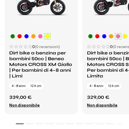
0
(0 recensioni)
0
(0 recens
Dirt bike a benzina per
Dirt bike a benzi
bambini 50cc | Beneo
bambini 50cc | 
Motors CROSS XM Giallo
Motors CROSS S
| Per bambini di 4–8 anni
Per bambini di 4-
| Limi
Limita
4 - 8 anni
124 cm
4 - 8 anni
124 cm
339,00 €
329,00 €
Non disponibile
Non disponibile