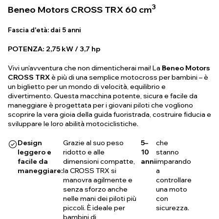
3
Beneo Motors CROSS TRX 60 cm
Fascia d'età:
dai 5 anni
POTENZA: 2,75 kW / 3,7 hp
Vivi un'avventura che non dimenticherai mai! La
Beneo Motors
CROSS TRX
è più di una semplice motocross per bambini – è
un biglietto per un mondo di velocità, equilibrio e
divertimento. Questa macchina potente, sicura e facile da
maneggiare è progettata per i giovani piloti che vogliono
scoprire la vera gioia della guida fuoristrada, costruire fiducia e
sviluppare le loro abilità motociclistiche.
Design
Grazie al suo peso
5–
che
leggero e
ridotto e alle
10
stanno
facile da
dimensioni compatte,
anni
imparando
maneggiare:
la CROSS TRX si
a
manovra agilmente e
controllare
senza sforzo anche
una moto
nelle mani dei piloti più
con
piccoli. È ideale per
sicurezza.
bambini di