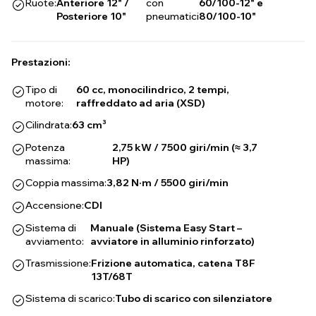
Ruote:
Anteriore 12" /
con
60/100-12" e
Posteriore 10"
pneumatici
80/100-10"
Prestazioni:
Tipo di
60 cc, monocilindrico, 2 tempi,
motore:
raffreddato ad aria (XSD)
Cilindrata:
63 cm³
Potenza
2,75 kW / 7500 giri/min (≈ 3,7
massima:
HP)
Coppia massima:
3,82 N·m / 5500 giri/min
Accensione:
CDI
Sistema di
Manuale (Sistema Easy Start –
avviamento:
avviatore in alluminio rinforzato)
Trasmissione:
Frizione automatica, catena T8F
13T/68T
Sistema di scarico:
Tubo di scarico con silenziatore