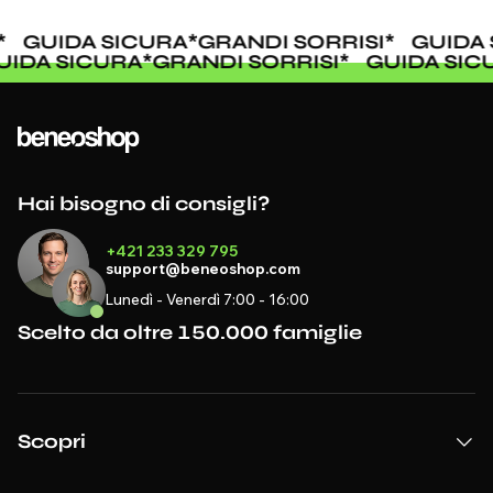
GUIDA SICURA
*
GRANDI SORRISI
*
GUIDA 
GUIDA SICURA
*
GRANDI SORRISI
*
GUIDA SI
Hai bisogno di consigli?
+421 233 329 795
support@beneoshop.com
Lunedì - Venerdì 7:00 - 16:00
Scelto da oltre 150.000 famiglie
Scopri