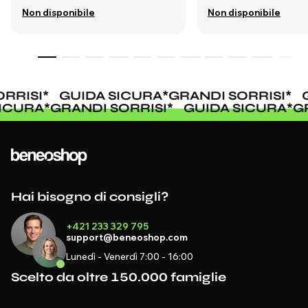
Non disponibile
Non disponibile
RRISI
*
GUIDA SICURA
*
GRANDI SORRISI
*
G
 SICURA
*
GRANDI SORRISI
*
GUIDA SICURA
*
Hai bisogno di consigli?
+421 233 329 795
support@beneoshop.com
Lunedì - Venerdì 7:00 - 16:00
Scelto da oltre 150.000 famiglie