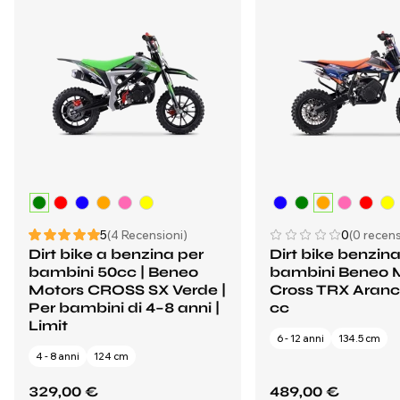
5
(4 Recensioni)
0
(0 recens
Dirt bike a benzina per
Dirt bike benzina
bambini 50cc | Beneo
bambini Beneo 
Motors CROSS SX Verde |
Cross TRX Aranc
Per bambini di 4–8 anni |
cc
Limit
6 - 12 anni
134.5 cm
4 - 8 anni
124 cm
329,00 €
489,00 €