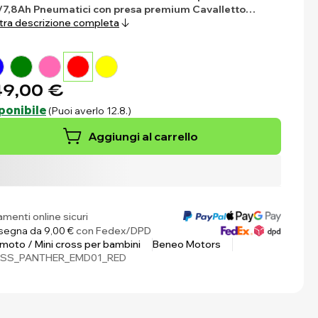
/7,8Ah
Pneumatici con presa premium
Cavalletto…
ra descrizione completa
9,00 €
ponibile
(Puoi averlo 12.8.)
Aggiungi al carrello
menti online sicuri
egna da 9,00 €
con Fedex/DPD
 moto / Mini cross per bambini
Beneo Motors
SS_PANTHER_EMD01_RED