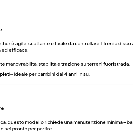
e
nther è agile, scattante e facile da controllare. I freni a disco 
 ed efficace.
te manovrabilità, stabilità e trazione su terreni fuoristrada.
pleti
– ideale per bambini dai 4 anni in su.
re
a, questo modello richiede una manutenzione minima – basta
 e sei pronto per partire.