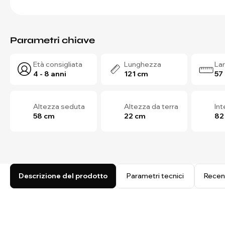
Parametri chiave
Età consigliata
Lunghezza
La
4 - 8 anni
121 cm
57
Altezza seduta
Altezza da terra
In
58 cm
22 cm
82
Descrizione del prodotto
Parametri tecnici
Recen