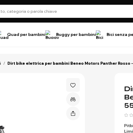
Quad per bambini
Buggy per bambini
Bici senza p
i
/
Dirt bike elettrica per bambini Beneo Motors Panther Rosso 
Di
Be
5
Pitb
Limi