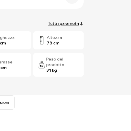
Tutti i parametri
rghezza
Altezza
 cm
78 cm
Peso del
terasse
prodotto
 cm
31 kg
sioni