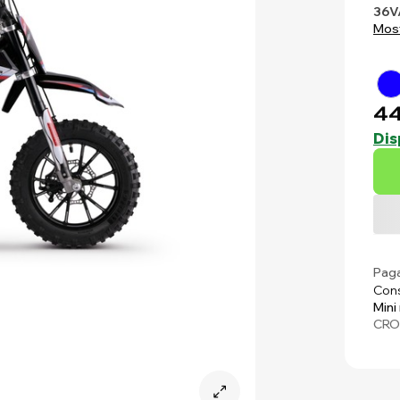
36V
Most
44
Dis
Paga
Cons
Mini
CRO