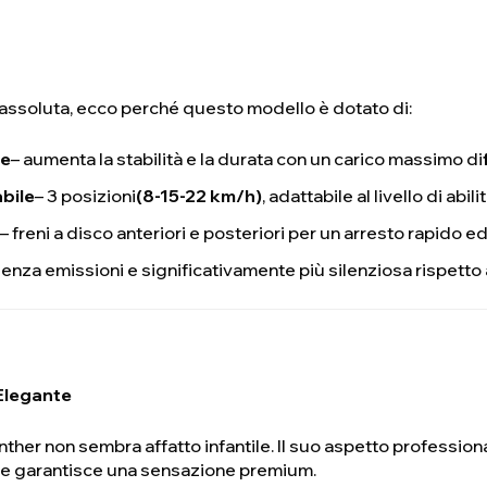
à assoluta, ecco perché questo modello è dotato di:
le
– aumenta la stabilità e la durata con un carico massimo di
abile
– 3 posizioni
(8-15-22 km/h)
, adattabile al livello di abi
– freni a disco anteriori e posteriori per un arresto rapido ed
senza emissioni e significativamente più silenziosa rispetto 
 Elegante
anther non sembra affatto infantile. Il suo aspetto professio
ante garantisce una sensazione premium.