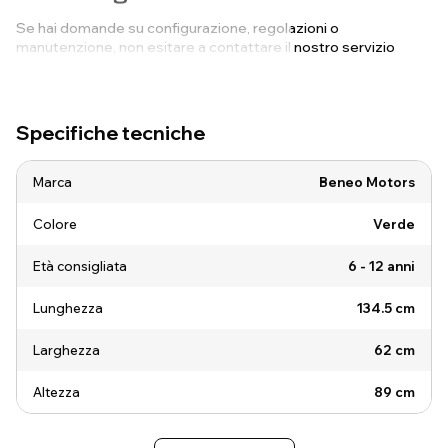
Se hai domande su configurazione, regolazioni o
manutenzione, non esitare a contattare il nostro servizio
clienti. Saremo felici di assisterti!
Specifiche tecniche
Marca
Beneo Motors
Colore
Verde
Età consigliata
6 - 12 anni
Lunghezza
134.5 cm
Larghezza
62 cm
Altezza
89 cm