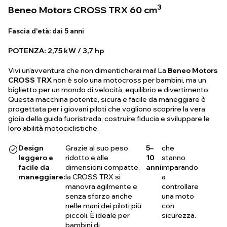
3
Beneo Motors CROSS TRX 60 cm
Fascia d'età:
dai 5 anni
POTENZA: 2,75 kW / 3,7 hp
Vivi un'avventura che non dimenticherai mai! La
Beneo Motors
CROSS TRX
non è solo una motocross per bambini, ma un
biglietto per un mondo di velocità, equilibrio e divertimento.
Questa macchina potente, sicura e facile da maneggiare è
progettata per i giovani piloti che vogliono scoprire la vera
gioia della guida fuoristrada, costruire fiducia e sviluppare le
loro abilità motociclistiche.
Design
Grazie al suo peso
5–
che
leggero e
ridotto e alle
10
stanno
facile da
dimensioni compatte,
anni
imparando
maneggiare:
la CROSS TRX si
a
manovra agilmente e
controllare
senza sforzo anche
una moto
nelle mani dei piloti più
con
piccoli. È ideale per
sicurezza.
bambini di