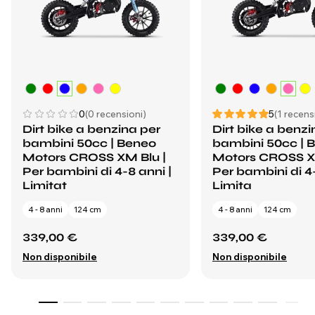
0
(0 recensioni)
5
(1 recens
Dirt bike a benzina per
Dirt bike a benzi
bambini 50cc | Beneo
bambini 50cc | 
Motors CROSS XM Blu |
Motors CROSS X
Per bambini di 4-8 anni |
Per bambini di 4-
Limitat
Limita
4 - 8 anni
124 cm
4 - 8 anni
124 cm
339,00 €
339,00 €
Non disponibile
Non disponibile