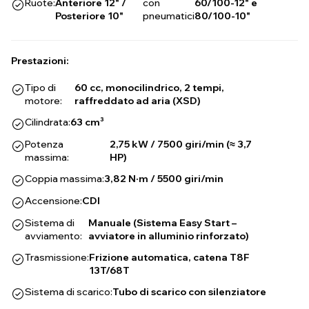
Ruote:
Anteriore 12" /
con
60/100-12" e
Posteriore 10"
pneumatici
80/100-10"
Prestazioni:
Tipo di
60 cc, monocilindrico, 2 tempi,
motore:
raffreddato ad aria (XSD)
Cilindrata:
63 cm³
Potenza
2,75 kW / 7500 giri/min (≈ 3,7
massima:
HP)
Coppia massima:
3,82 N·m / 5500 giri/min
Accensione:
CDI
Sistema di
Manuale (Sistema Easy Start –
avviamento:
avviatore in alluminio rinforzato)
Trasmissione:
Frizione automatica, catena T8F
13T/68T
Sistema di scarico:
Tubo di scarico con silenziatore