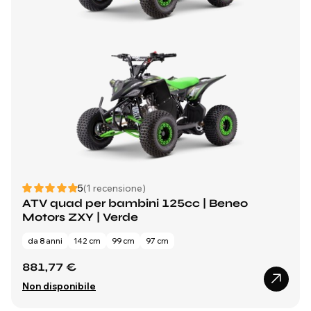
5
(1 recensione)
ATV quad per bambini 125cc | Beneo
Motors ZXY | Verde
da 8 anni
142 cm
99 cm
97 cm
881,77 €
Non disponibile