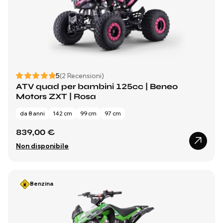
5
(2 Recensioni)
ATV quad per bambini 125cc | Beneo
Motors ZXT | Rosa
da 8 anni
142 cm
99 cm
97 cm
839,00 €
Non disponibile
Benzina