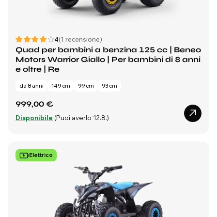
4
(1 recensione)
Quad per bambini a benzina 125 cc | Beneo
Motors Warrior Giallo | Per bambini di 8 anni
e oltre | Re
da 8 anni
149 cm
99 cm
93 cm
999,00 €
Disponibile
(Puoi averlo 12.8.)
Elettrico