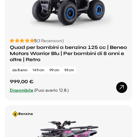
5
(3 Recensioni)
Quad per bambini a benzina 125 cc | Beneo
Motors Warrior Blu | Per bambini di 8 anni e
oltre | Retro
da 8 anni
149 cm
99 cm
93 cm
999,00 €
Disponibile
(Puoi averlo 12.8.)
Benzina