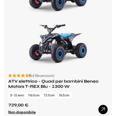
5
(4 Recensioni)
ATV elettrico - Quad per bambini Beneo
Motors T-REX Blu - 1300 W
5 - 12 anni
116.5 cm
72.5 cm
76.5 cm
729,00 €
Non disponibile