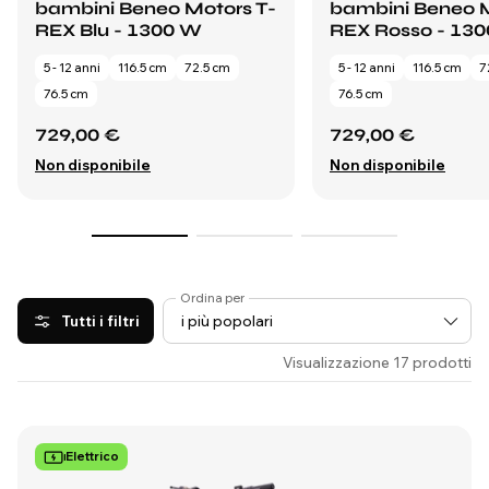
bambini Beneo Motors T-
bambini Beneo M
REX Blu - 1300 W
REX Rosso - 13
5 - 12 anni
116.5 cm
72.5 cm
5 - 12 anni
116.5 cm
7
76.5 cm
76.5 cm
729,00 €
729,00 €
Non disponibile
Non disponibile
Ordina per
Tutti i filtri
Visualizzazione 17 prodotti
Elettrico