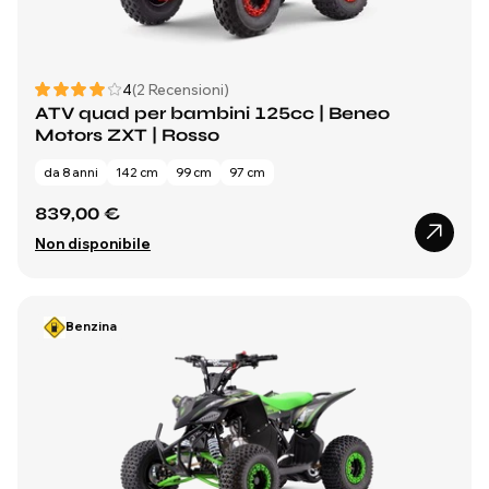
4
(2 Recensioni)
ATV quad per bambini 125cc | Beneo
Motors ZXT | Rosso
da 8 anni
142 cm
99 cm
97 cm
839,00 €
Non disponibile
Benzina