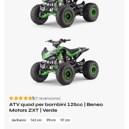
5
(1 recensione)
ATV quad per bambini 125cc | Beneo
Motors ZXT | Verde
da 8 anni
142 cm
99 cm
97 cm