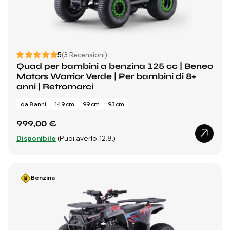
5
(3 Recensioni)
Quad per bambini a benzina 125 cc | Beneo
Motors Warrior Verde | Per bambini di 8+
anni | Retromarci
da 8 anni
149 cm
99 cm
93 cm
999,00 €
Disponibile
(Puoi averlo 12.8.)
Benzina