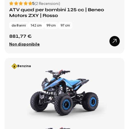
5
(2 Recensioni)
ATV quad per bambini 125 cc | Beneo
Motors ZXY | Rosso
da 8 anni
142 cm
99 cm
97 cm
881,77 €
Non disponibile
Benzina