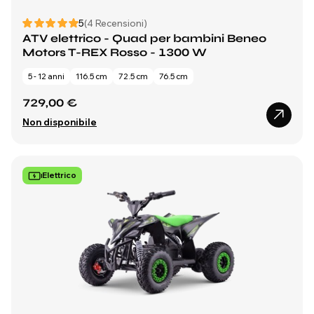
5
(4 Recensioni)
ATV elettrico - Quad per bambini Beneo
Motors T-REX Rosso - 1300 W
5 - 12 anni
116.5 cm
72.5 cm
76.5 cm
729,00 €
Non disponibile
Elettrico