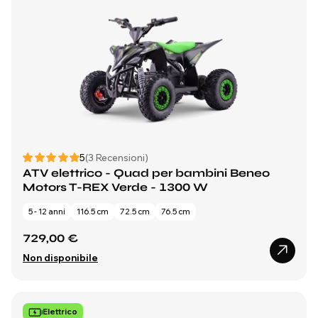
5
(3 Recensioni)
ATV elettrico - Quad per bambini Beneo
Motors T-REX Verde - 1300 W
5 - 12 anni
116.5 cm
72.5 cm
76.5 cm
729,00 €
Non disponibile
Elettrico