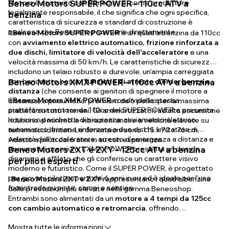
Motors è costruito con Beneo s.r.o. come produttore
Beneo Motors SUPER POWER – 110cc ATV a
legalmente responsabile, il che significa che ogni specifica,
benzina
caratteristica di sicurezza e standard di costruzione è
qualcosa che Beneoshop sostiene direttamente.
Il
Beneo Motors SUPER POWER
è un quad a benzina da 110cc
con
avviamento elettrico automatico, frizione rinforzata a
due dischi, limitatore di velocità dell'acceleratore
e una
velocità massima di 50 km/h. Le caratteristiche di sicurezza
includono un telaio robusto e durevole, un'ampia carreggiata
con baricentro basso,
Beneo Motors XMX POWER – 110cc ATV a benzina
funzione di arresto d'emergenza a
distanza
(che consente ai genitori di spegnere il motore a
Il
Beneo Motors XMX POWER
condivide la stessa
distanza) e pneumatici premium da 6 pollici per la massima
piattaforma motore da 110cc del SUPER POWER e presenta
stabilità su tutti i terreni. Gli ammortizzatori ad alta escursione
lo stesso pacchetto di sicurezza: avviamento elettrico
riducono al minimo le vibrazioni anche a velocità elevate su
automatico, frizione rinforzata a due dischi, limitatore di
terreni accidentati. Le dimensioni sono 115 x 72 x 76 cm.
velocità dell'acceleratore, arresto d'emergenza a distanza e
Adatto a piloti dai 6 anni in su con esperienza.
pneumatici premium. L'XMX POWER presenta un design
Beneo Motors ZXT e ZXY – 125cc ATV a benzina
dinamico e affilato che gli conferisce un carattere visivo
per piloti esperti
moderno e futuristico. Come il SUPER POWER, è progettato
per giovani piloti esperti dai 6 anni in su ed è ideale per l'uso
I
Beneo Motors ZXT e ZXY
rappresentano i quad a benzina
fuoristrada su piste, campi e sentieri.
dalle prestazioni più elevate nella gamma Beneoshop.
Entrambi sono alimentati da un
motore a 4 tempi da 125cc
con cambio automatico e retromarcia
, offrendo
significativamente più coppia e una distribuzione della
Mostra tutte le informazioni
potenza più fluida rispetto ai loro omologhi da 110cc.