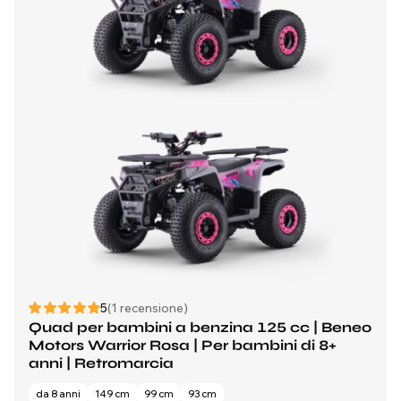
5
(1 recensione)
Quad per bambini a benzina 125 cc | Beneo
Motors Warrior Rosa | Per bambini di 8+
anni | Retromarcia
da 8 anni
149 cm
99 cm
93 cm