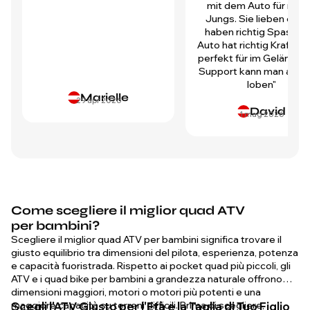
mit dem Auto für mei
Jungs. Sie lieben es u
haben richtig Spass! D
Auto hat richtig Kraft und
perfekt für im Gelände.
Support kann man auch 
loben"
Marielle
29 apr 2026
David
1 mag 2026
Come scegliere il miglior quad ATV
per bambini?
Scegliere il miglior quad ATV per bambini significa trovare il
giusto equilibrio tra dimensioni del pilota, esperienza, potenza
e capacità fuoristrada. Rispetto ai pocket quad più piccoli, gli
ATV e i quad bike per bambini a grandezza naturale offrono
dimensioni maggiori, motori o motori più potenti e una
maggiore capacità su terreni difficili. Prima di scegliere,
Scegli l'ATV Giusto per l'Età e la Taglia di Tuo Figlio