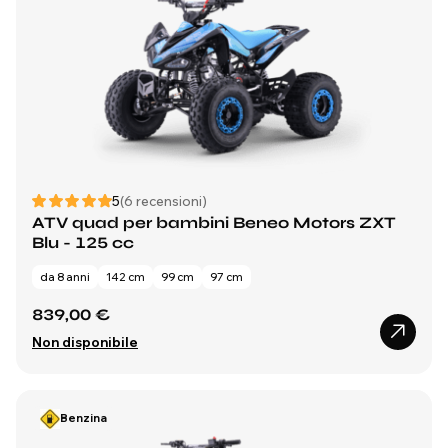
5
(6 recensioni)
ATV quad per bambini Beneo Motors ZXT
Blu - 125 cc
da 8 anni
142 cm
99 cm
97 cm
839,00 €
Non disponibile
Benzina