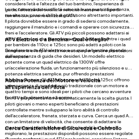
considera l'età e l'altezza del tuo bambino, l'esperienza di
Le raccomandazioni sull'età sono un buon punto di partenza,
guida, l'altezza del sedile, la velocità massima e il tipo di
ma altezza, peso e abilità di guida sono altrettanto importanti.
terreno su cui verrà utilizzato l'ATV.
Il pilota dovrebbe essere in grado di sedersi comodamente,
raggiungere il manubrio e i comandi e operare con sicurezza i
freni e l'acceleratore. Gli ATV più piccoli possono adattarsi ai
piloti più giovani che stanno imparando le basi, mentre i quad
ATV Elettrico o a Benzina – Qual è Meglio?
per bambini da 110cc e 125cc sono più adatti a piloti con la
Scegliere tra un ATV elettrico e un quad a benzina dipende
dimensione e l'esperienza necessarie per gestire prestazioni
dall'esperienza di guida che desideri. Un modello elettrico
aumentate.
potente come un quad elettrico da 1300W offre
un'accelerazione fluida, un funzionamento più silenzioso e una
potenza elettrica semplice, pur offrendo prestazioni
fuoristrada serie. Gli ATV a benzina da 110cc e 125cc offrono
Abbina Potenza del Motore e Velocità
un'esperienza di quad-bike più tradizionale con un motore a
all'Esperienza del Pilota
quattro tempi e sono ideali per i piloti che cercano avventure
fuoristrada alimentate a benzina.
Un ATV più potente non è automaticamente la scelta giusta. I
piloti giovani o meno esperti beneficiano di prestazioni
controllate mentre sviluppano le loro abilità di controllo
dell'acceleratore, frenata, sterzata e curva. Cerca un quad ATV
con un limitatore di velocità, che consente di adattare le
prestazioni al pilota. Man mano che le abilità e la fiducia
Cerca Caratteristiche di Sicurezza e Controllo
migliorano, le prestazioni disponibili possono essere regolate