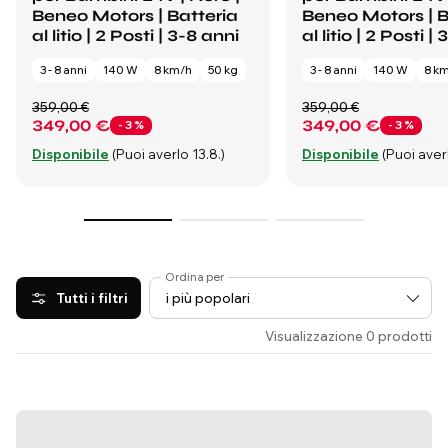
Beneo Motors | Batteria
Beneo Motors | B
al litio | 2 Posti | 3-8 anni
al litio | 2 Posti |
3 - 8 anni
140 W
8 km/h
50 kg
3 - 8 anni
140 W
8 k
359,00 €
359,00 €
349,00 €
349,00 €
- 3 %
- 3 %
Disponibile
(Puoi averlo 13.8.)
Disponibile
(Puoi averl
Ordina per
Tutti i filtri
Visualizzazione 0 prodotti