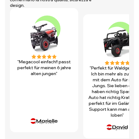
design.
"Megacool einfach!! passt
perfekt für meinen 6 jahre
"Perfekt für Waldgegen
alten jungen"
Ich bin mehr als zufrie
mit dem Auto für mei
Jungs. Sie lieben es u
haben richtig Spass! D
Auto hat richtig Kraft und
perfekt für im Gelände.
Support kann man auch 
loben"
Marielle
29 apr 2026
David
1 mag 2026