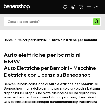
MENU
Home
/
Veicoli per bambini
/
Auto elettriche per bambini
Auto elettriche per bambini
BMW
Auto Elettriche per Bambini – Macchine
Elettriche con Licenza su Beneoshop
Benvenuti nella collezione di
auto elettriche per bambini
di
Beneoshop — una delle gamme più ampie di veicoli a batteria
disponibili in Europa. Che siate alla ricerca di una replica con
licenza di un marchio automobilistico premium, di un robusto
UTV fuoristrada o di una spaziosa due posti per fratelli da
Le nostre auto elettriche per bambini sono disponibili in una