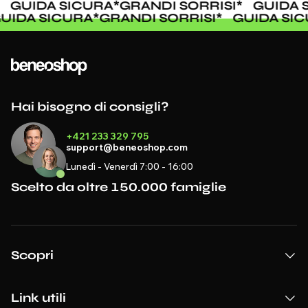
GUIDA SICURA
*
GRANDI SORRISI
*
GUIDA SI
GUIDA SICURA
*
GRANDI SORRISI
*
GUIDA S
Hai bisogno di consigli?
+421 233 329 795
support@beneoshop.com
Lunedì - Venerdì 7:00 - 16:00
Scelto da oltre 150.000 famiglie
Scopri
Link utili