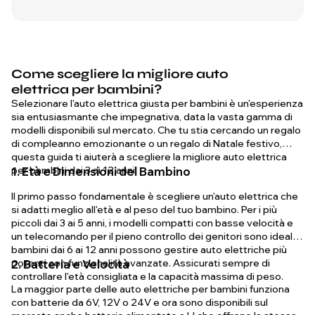
Come scegliere la migliore auto
elettrica per bambini?
Selezionare l'auto elettrica giusta per bambini è un'esperienza
sia entusiasmante che impegnativa, data la vasta gamma di
modelli disponibili sul mercato. Che tu stia cercando un regalo
di compleanno emozionante o un regalo di Natale festivo,
questa guida ti aiuterà a scegliere la migliore auto elettrica
per bambini dai 3 ai 12 anni.
1. Età e Dimensioni del Bambino
Il primo passo fondamentale è scegliere un'auto elettrica che
si adatti meglio all'età e al peso del tuo bambino. Per i più
piccoli dai 3 ai 5 anni, i modelli compatti con basse velocità e
un telecomando per il pieno controllo dei genitori sono ideali. I
bambini dai 6 ai 12 anni possono gestire auto elettriche più
potenti con funzionalità avanzate. Assicurati sempre di
2. Batteria e Velocità
controllare l'età consigliata e la capacità massima di peso.
La maggior parte delle auto elettriche per bambini funziona
con batterie da 6V, 12V o 24V e ora sono disponibili sul