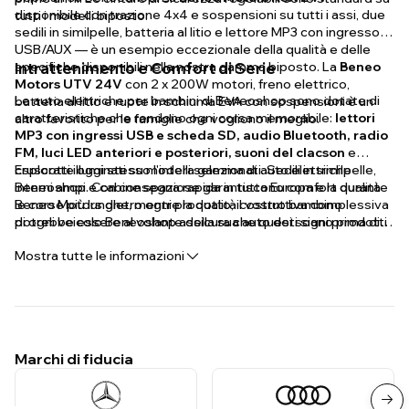
disponibile con trazione 4x4 e sospensioni su tutti i assi, due
tutti i modelli biposto.
sedili in similpelle, batteria al litio e lettore MP3 con ingresso
USB/AUX — è un esempio eccezionale della qualità e delle
specifiche disponibili nella nostra gamma biposto. La
Intrattenimento e Comfort di Serie
Beneo
Motors UTV 24V
con 2 x 200W motori, freno elettrico,
Le auto elettriche per bambini di Beneoshop sono dotate di
batteria al litio e ruote in schiuma EVA con sospensioni è un
caratteristiche che rendono ogni corsa memorabile:
lettori
altro favorito per le famiglie che vogliono il meglio.
MP3 con ingressi USB e scheda SD, audio Bluetooth, radio
FM, luci LED anteriori e posteriori, suoni del clacson
e
cruscotti illuminati su modelli selezionati. Sedili in similpelle,
Esplorate oggi stesso l'intera gamma di auto elettriche
interni ampi e cabine spaziose garantiscono comfort durante
Beneoshop. Con consegna rapida in tutta Europa e la qualità
le corse più lunghe, mentre la qualità costruttiva complessiva
Beneo Motors dietro ogni prodotto, il vostro bambino
di ogni veicolo Beneoshop assicura che questi siano prodotti
potrebbe essere al volante della sua auto dei sogni prima di
costruiti per durare anni di entusiastico utilizzo all'aperto.
quanto pensiate.
Mostra tutte le informazioni
Marchi di fiducia