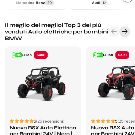
Mercedes-Benz
20
Audi
12
Il meglio del meglio! Top 3 dei più
venduti Auto elettriche per bambini
BMW
Li-Ion
Saldi
Li-Ion
Saldi
5
(25 recensioni)
5
(25 recen
Nuovo RSX Auto Elettrica
Nuovo RSX Auto 
per Bambini 24V | Nero |
per Bambini 24V 