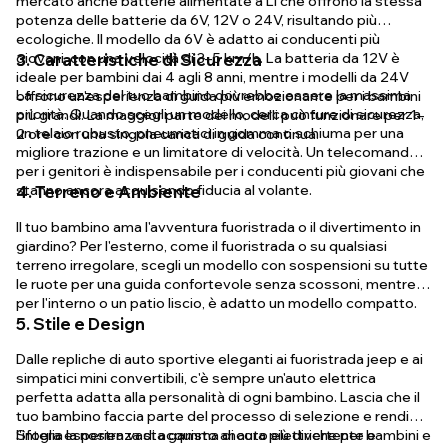
mercato anche batterie alimentate a LI che offrono la stessa
potenza delle batterie da 6V, 12V o 24V, risultando più
ecologiche. Il modello da 6V è adatto ai conducenti più
giovani, con una velocità di 3–5 km/h. La batteria da 12V è
3. Caratteristiche di Sicurezza
ideale per bambini dai 4 agli 8 anni, mentre i modelli da 24V
La sicurezza del tuo bambino dovrebbe essere la massima
offrono un'esperienza di guida più emozionante per i bambini
priorità. Quando scegli un modello, cerca cinture di sicurezza,
più grandi. La maggior parte dei modelli può funzionare per 1–
un telaio robusto, pneumatici in gomma o schiuma per una
2 ore con una singola carica di guida continua.
migliore trazione e un limitatore di velocità. Un telecomando
per i genitori è indispensabile per i conducenti più giovani che
stanno ancora acquisendo fiducia al volante.
4. Terreno e Ambiente
Il tuo bambino ama l'avventura fuoristrada o il divertimento in
giardino? Per l'esterno, come il fuoristrada o su qualsiasi
terreno irregolare, scegli un modello con sospensioni su tutte
le ruote per una guida confortevole senza scossoni, mentre
per l'interno o un patio liscio, è adatto un modello compatto.
5. Stile e Design
Dalle repliche di auto sportive eleganti ai fuoristrada jeep e ai
simpatici mini convertibili, c'è sempre un'auto elettrica
perfetta adatta alla personalità di ogni bambino. Lascia che il
tuo bambino faccia parte del processo di selezione e rendi
l'intera esperienza di acquisto ancora più divertente e
Sfoglia la nostra vasta gamma di auto elettriche per bambini e