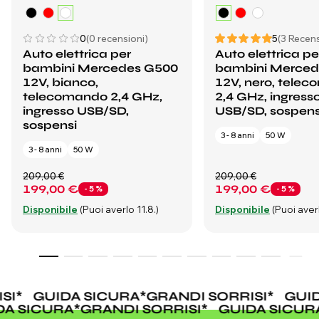
0
(0 recensioni)
5
(3 Recens
Auto elettrica per
Auto elettrica pe
bambini Mercedes G500
bambini Merced
12V, bianco,
12V, nero, tele
telecomando 2,4 GHz,
2,4 GHz, ingress
ingresso USB/SD,
USB/SD, sospens
sospensi
3 - 8 anni
50 W
3 - 8 anni
50 W
209,00 €
209,00 €
199,00 €
199,00 €
- 5 %
- 5 %
Disponibile
(Puoi averlo 11.8.)
Disponibile
(Puoi averl
*
GUIDA SICURA
*
GRANDI SORRISI
*
GUIDA
UIDA SICURA
*
GRANDI SORRISI
*
GUIDA SIC