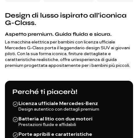
altrimenti potrebbero essere
spaventati o sbilanciati dalla
Design di lusso ispirato all'iconica
coppia istantanea di un
motore elettrico.
G-Class.
Aspetto premium. Guida fluida e sicura.
La macchina elettrica per bambini con licenza ufficiale
Mercedes G-Class porta il leggendario design SUV ai giovani
piloti. Con la sua forma iconica, finiture dettagliate e
caratteristiche realistiche, offre un'esperienza di guida
premium progettata appositamente per i bambini più piccoli.
Perché ti piacerà!
Licenza ufficiale Mercedes-Benz
Design autentico con dettagli premium
Batteria al litio con due motori
Prestazioni fluide e affidabili
Porte apribili e caratteristiche