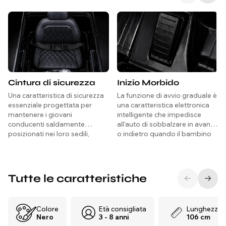
Cintura di sicurezza
Inizio Morbido
Una caratteristica di sicurezza
La funzione di avvio graduale è
essenziale progettata per
una caratteristica elettronica
mantenere i giovani
intelligente che impedisce
conducenti saldamente
all'auto di sobbalzare in avanti
posizionati nei loro sedili,
o indietro quando il bambino
soprattutto durante arresti
preme il pedale. Accelerando
improvvisi o curve strette. Oltre
gradualmente i motori alla
a fornire protezione fisica
massima velocità, garantisce
contro urti e collisioni minori,
un avvio confortevole e stabile
Tutte le caratteristiche
aiuta i bambini a sviluppare
e protegge il collo e la schiena
abitudini di sicurezza durature
del bambino da movimenti
insegnando loro l'importanza
improvvisi. Questa tecnologia
Colore
Età consigliata
Lunghezza
di allacciarsi la cintura fin dalla
è particolarmente utile per i
Nero
3 - 8 anni
106 cm
tenera età.
bambini più piccoli che