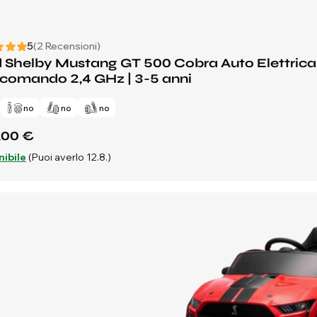
5
(2 Recensioni)
 Shelby Mustang GT 500 Cobra Auto Elettrica 
comando 2,4 GHz | 3-5 anni
no
no
no
,00 €
nibile
(Puoi averlo 12.8.)