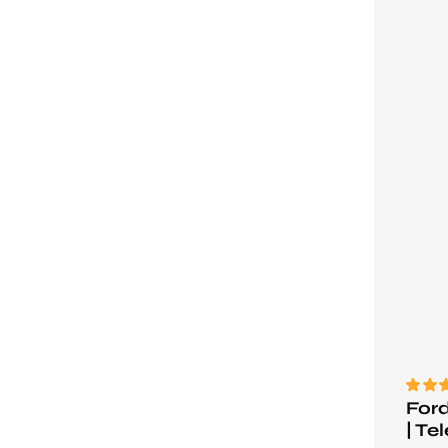
Ford
| Te