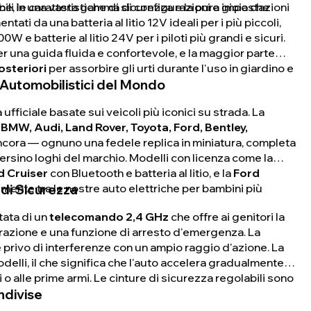
, le caratteristiche di sicurezza e la pura gioia che
bili in una vasta gamma di configurazioni e impostazioni
ti da una batteria al litio 12V ideali per i più piccoli,
 e batterie al litio 24V per i piloti più grandi e sicuri.
r una guida fluida e confortevole, e la maggior parte
osteriori
per assorbire gli urti durante l'uso in giardino e
 Automobilistici del Mondo
fficiale basate sui veicoli più iconici su strada. La
MW, Audi, Land Rover, Toyota, Ford, Bentley,
ancora — ognuno una fedele replica in miniatura, completa
 persino loghi del marchio. Modelli con licenza come la
d Cruiser
con Bluetooth e batteria al litio, e la
Ford
di Sicurezza
ente tra le nostre auto elettriche per bambini più
tata di un
telecomando 2,4 GHz
che offre ai genitori la
lerazione e una funzione di arresto d'emergenza. La
privo di interferenze con un ampio raggio d'azione. La
odelli, il che significa che l'auto accelera gradualmente
i o alle prime armi. Le cinture di sicurezza regolabili sono
ndivise