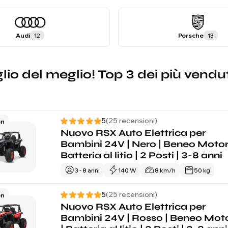
Audi
12
Porsche
13
glio del meglio! Top 3 dei più vendu
5
(25 recensioni)
on
Nuovo RSX Auto Elettrica per
Bambini 24V | Nero | Beneo Motor
Batteria al litio | 2 Posti | 3-8 anni
3 - 8 anni
140 W
8 km/h
50 kg
5
(25 recensioni)
on
Nuovo RSX Auto Elettrica per
Bambini 24V | Rosso | Beneo Mot