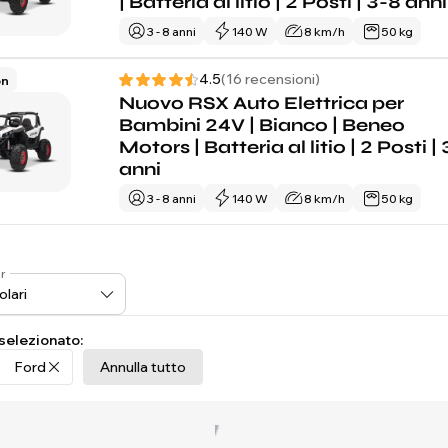
| Batteria al litio | 2 Posti | 3-8 anni
3 - 8 anni
140 W
8 km/h
50 kg
4.5
(16 recensioni)
on
Nuovo RSX Auto Elettrica per
Bambini 24V | Bianco | Beneo
Motors | Batteria al litio | 2 Posti |
anni
3 - 8 anni
140 W
8 km/h
50 kg
r
 selezionato:
Ford
Annulla tutto