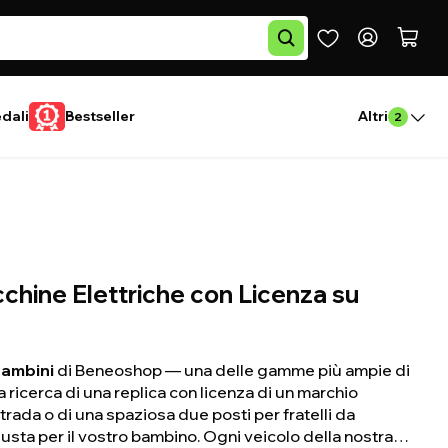
edali
Bestseller
Altri
2
cchine Elettriche con Licenza su
bambini
di Beneoshop — una delle gamme più ampie di
la ricerca di una replica con licenza di un marchio
rada o di una spaziosa due posti per fratelli da
usta per il vostro bambino. Ogni veicolo della nostra