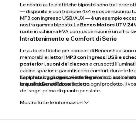
Le nostre auto elettriche biposto sono tra i prodot
— disponibile con trazione 4x4 e sospensioni su tutti i
MP3 con ingresso USB/AUX — è un esempio ecceziona
nostra gamma biposto. La
Beneo Motors UTV 24
ruote in schiuma EVA con sospensioni è un altro favo
Intrattenimento e Comfort di Serie
Le auto elettriche per bambini di Beneoshop sono 
memorabile:
lettori MP3 con ingressi USB e sched
posteriori, suoni del clacson
e cruscotti illuminati
cabine spaziose garantiscono comfort durante le co
complessiva di ogni veicolo Beneoshop assicura che
Esplorate oggi stesso l'intera gamma di auto elet
entusiastico utilizzo all'aperto.
la qualità Beneo Motors dietro ogni prodotto, il v
dei sogni prima di quanto pensiate.
Mostra tutte le informazioni