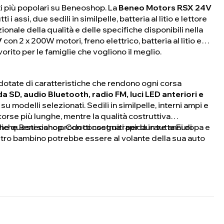
ti più popolari su Beneoshop. La
Beneo Motors RSX 24V
 assi, due sedili in similpelle, batteria al litio e lettore
le della qualità e delle specifiche disponibili nella
V
con 2 x 200W motori, freno elettrico, batteria al litio e
rito per le famiglie che vogliono il meglio.
dotate di caratteristiche che rendono ogni corsa
a SD, audio Bluetooth, radio FM, luci LED anteriori e
 su modelli selezionati. Sedili in similpelle, interni ampi e
rse più lunghe, mentre la qualità costruttiva
 questi siano prodotti costruiti per durare anni di
triche Beneoshop. Con consegna rapida in tutta Europa e
ostro bambino potrebbe essere al volante della sua auto