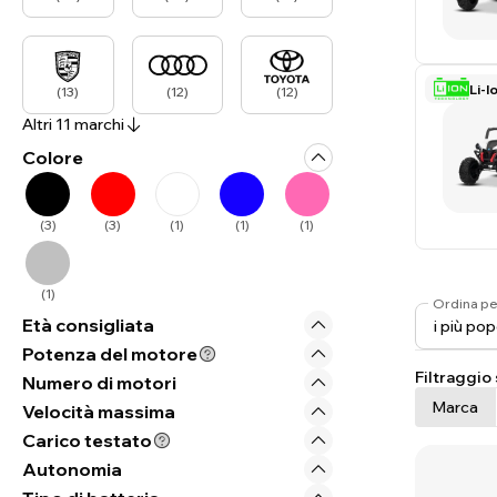
Li-I
(
13
)
(
12
)
(
12
)
Altri 11 marchi
Colore
(
3
)
(
3
)
(
1
)
(
1
)
(
1
)
(
1
)
Ordina pe
Età consigliata
Potenza del motore
Filtraggio
Numero di motori
Marca
Velocità massima
Carico testato
Autonomia