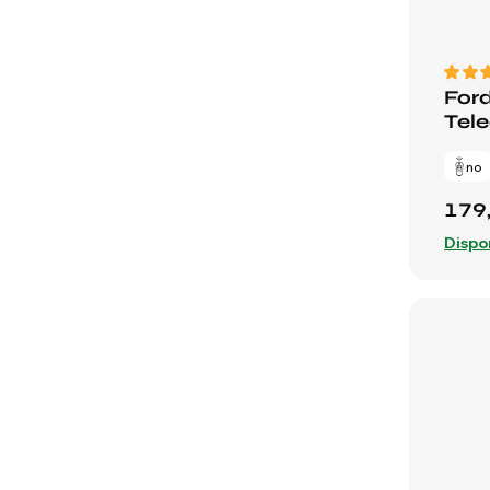
Ford
Tele
no
179
Dispo