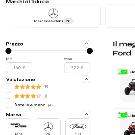
Marchi di fiducia
Mercedes-Benz
20
Il me
Prezzo
Ford
Min
Max
Li-I
Valutazione
(
9
)
(
1
)
3 stelle e meno
(
4
)
Marca
Li-I
(
36
)
(
20
)
(
14
)