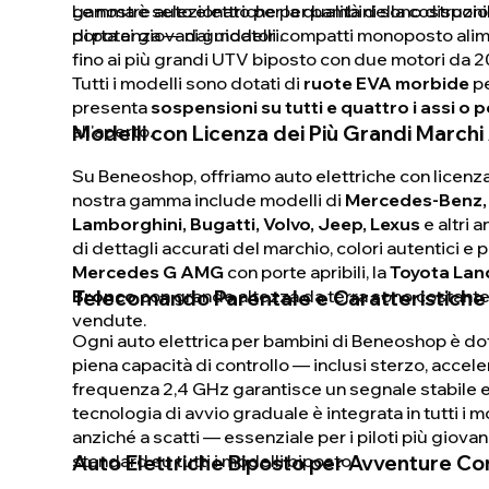
gamma è selezionato per la qualità della costruzione
Le nostre auto elettriche per bambini sono disponi
porta ai giovani guidatori.
di potenza — dai modelli compatti monoposto alimenta
fino ai più grandi UTV biposto con due motori da 200W
Tutti i modelli sono dotati di
ruote EVA morbide
pe
presenta
sospensioni su tutti e quattro i assi o p
all'aperto.
Modelli con Licenza dei Più Grandi Marchi
Su Beneoshop, offriamo auto elettriche con licenza u
nostra gamma include modelli di
Mercedes-Benz, B
Lamborghini, Bugatti, Volvo, Jeep, Lexus
e altri 
di dettagli accurati del marchio, colori autentici e
Mercedes G AMG
con porte apribili, la
Toyota Lan
Bronco
Telecomando Parentale e Caratteristiche 
con grande altezza da terra sono costantem
vendute.
Ogni auto elettrica per bambini di Beneoshop è do
piena capacità di controllo — inclusi sterzo, acce
frequenza 2,4 GHz garantisce un segnale stabile e 
tecnologia di avvio graduale è integrata in tutti i m
anziché a scatti — essenziale per i piloti più giovan
standard su tutti i modelli biposto.
Auto Elettriche Biposto per Avventure Co