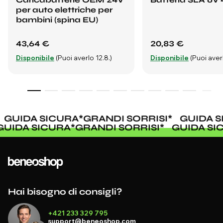
per auto elettriche per
bambini (spina EU)
43,64 €
20,83 €
Disponibile
(Puoi averlo 12.8.)
Disponibile
(Puoi averl
GUIDA SICURA
*
GRANDI SORRISI
*
GUIDA S
GUIDA SICURA
*
GRANDI SORRISI
*
GUIDA S
Hai bisogno di consigli?
+421 233 329 795
support@beneoshop.com