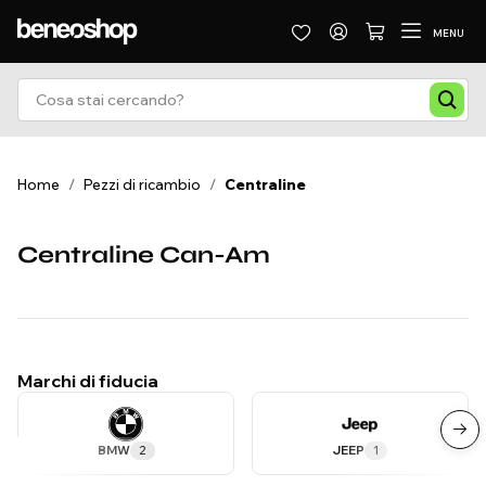
MENU
Home
/
Pezzi di ricambio
/
Centraline
Centraline Can-Am
Marchi di fiducia
BMW
2
JEEP
1