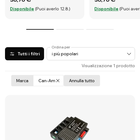
Disponibile
(Puoi averlo 12.8.)
Disponibile
(Puoi averl
Ordina per
Tutti i filtri
Visualizzazione 1 prodotto
Marca
Can-Am
Annulla tutto