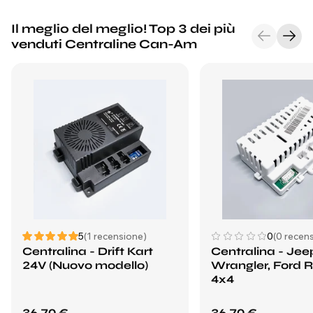
Il meglio del meglio! Top 3 dei più
venduti Centraline Can-Am
5
(1 recensione)
0
(0 recens
Centralina - Drift Kart
Centralina - Jee
24V (Nuovo modello)
Wrangler, Ford 
4x4
36,70 €
36,70 €