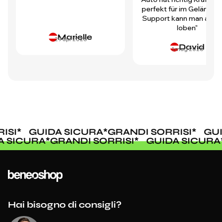
perfekt für im Gelände.
Support kann man auch 
loben"
Marielle
29 apr 2026
David
1 mag 2026
ISI
*
GUIDA SICURA
*
GRANDI SORRISI
*
GUI
A SICURA
*
GRANDI SORRISI
*
GUIDA SICUR
Hai bisogno di consigli?