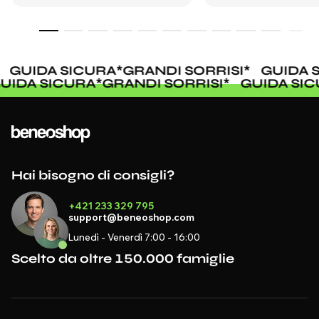
GUIDA SICURA
*
GRANDI SORRISI
*
GUIDA SI
GUIDA SICURA
*
GRANDI SORRISI
*
GUIDA 
Hai bisogno di consigli?
+421 233 329 795
support@beneoshop.com
Lunedì - Venerdì 7:00 - 16:00
Scelto da oltre 150.000 famiglie