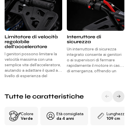
Limitatore di velocità
Interruttore di
regolabile
sicurezza
dell'acceleratore
Un interruttore di sicurezza
I genitori possono limitare la
integrato consente ai genitori
velocità massima con una
o ai supervisori di fermare
semplice vite dell'acceleratore,
rapidamente il motore in caso
aiutando a adattare il quad al
di emergenza, offrendo un
livello di esperienza del
maggiore controllo e
bambino.
tranquillità durante ogni corsa.
Tutte le caratteristiche
Colore
Età consigliata
Lunghezza
Verde
da 4 anni
109 cm