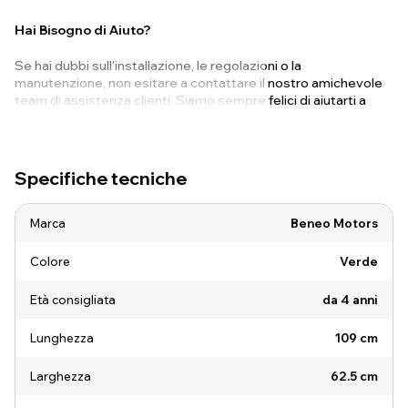
Hai Bisogno di Aiuto?
Se hai dubbi sull'installazione, le regolazioni o la
manutenzione, non esitare a contattare il nostro amichevole
team di assistenza clienti. Siamo sempre felici di aiutarti a
ottenere il massimo dalla tua guida!
Specifiche tecniche
Marca
Beneo Motors
Colore
Verde
Età consigliata
da 4 anni
Lunghezza
109 cm
Larghezza
62.5 cm