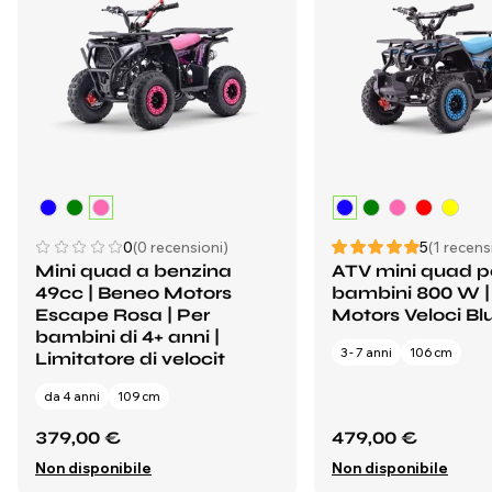
0
(0 recensioni)
5
(1 recens
Mini quad a benzina
ATV mini quad p
49cc | Beneo Motors
bambini 800 W |
Escape Rosa | Per
Motors Veloci Bl
bambini di 4+ anni |
3 - 7 anni
106 cm
Limitatore di velocit
da 4 anni
109 cm
379,00 €
479,00 €
Non disponibile
Non disponibile