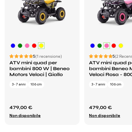
5
(1 recensione)
5
(2 Recens
ATV mini quad per
ATV mini quad p
bambini 800 W | Beneo
bambini Beneo 
Motors Veloci | Giallo
Veloci Rosa - 8
3 - 7 anni
106 cm
3 - 7 anni
106 cm
479,00 €
479,00 €
Non disponibile
Non disponibile