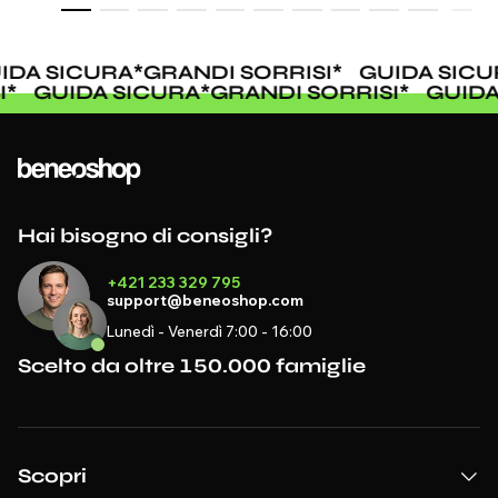
DA SICURA
*
GRANDI SORRISI
*
GUIDA SICUR
SI
*
GUIDA SICURA
*
GRANDI SORRISI
*
GUI
Hai bisogno di consigli?
+421 233 329 795
support@beneoshop.com
Lunedì - Venerdì 7:00 - 16:00
Scelto da oltre 150.000 famiglie
Scopri