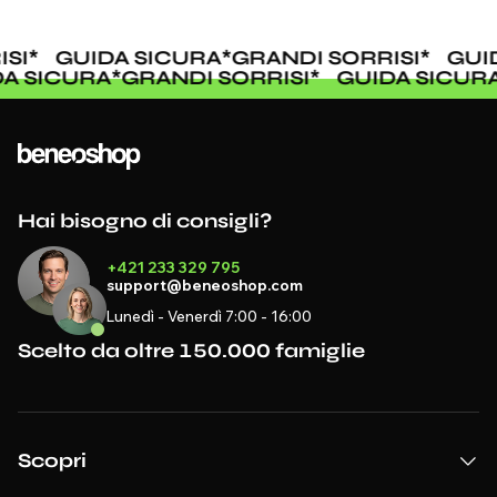
SI
*
GUIDA SICURA
*
GRANDI SORRISI
*
GUID
DA SICURA
*
GRANDI SORRISI
*
GUIDA SICU
Hai bisogno di consigli?
+421 233 329 795
support@beneoshop.com
Lunedì - Venerdì 7:00 - 16:00
Scelto da oltre 150.000 famiglie
Scopri