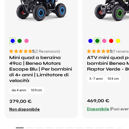
5
(2 Recensioni)
5
(1 recens
Mini quad a benzina
ATV mini quad p
49cc | Beneo Motors
bambini Beneo 
Escape Blu | Per bambini
Raptor Verde - 
di 4+ anni | Limitatore di
3 - 7 anni
104 cm
velocità
da 4 anni
109 cm
469,00 €
379,00 €
Disponibile
(Puoi averl
Non disponibile