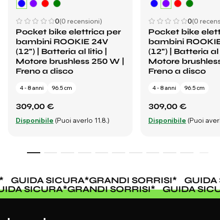
0
(0 recensioni)
0
(0 recens
Pocket bike elettrica per
Pocket bike elett
bambini ROOKIE 24V
bambini ROOKI
(12") | Batteria al litio |
(12") | Batteria al l
Motore brushless 250 W |
Motore brushles
Freno a disco
Freno a disco
4 - 8 anni
96.5 cm
4 - 8 anni
96.5 cm
309,00 €
309,00 €
Disponibile
(Puoi averlo 11.8.)
Disponibile
(Puoi averl
GUIDA SICURA
*
GRANDI SORRISI
*
GUIDA 
UIDA SICURA
*
GRANDI SORRISI
*
GUIDA SI