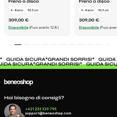
Freno a disco
Freno a disco
4 - 8 anni
96.5 cm
4 - 8 anni
96.5 cm
309,00 €
309,00 €
Disponibile
(Puoi averlo 12.8.)
Disponibile
(Puoi averl
*
GUIDA SICURA
*
GRANDI SORRISI
*
GUIDA 
UIDA SICURA
*
GRANDI SORRISI
*
GUIDA SI
Hai bisogno di consigli?
+421 233 329 795
support@beneoshop.com