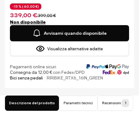
-15 % (
60,00 €)
339,00 €
399,00 €
Non disponibile
Avvisami quando disponibile
Visualizza alternative adatte
Pagamenti online sicuri
Consegna da 12,00 €
con Fedex/DPD
Bici senza pedali
RIRIBIKE_RTX6_16IN_GREEN
Descrizione del prodotto
Parametri tecnici
Recensioni
1