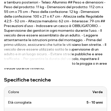
a tamburo posteriori - Telaio: Alluminio ## Peso e dimensioni -
Peso del prodotto: 11 kg - Dimensioni del prodotto: 112 cm x
55 cm x 75 cm - Peso della confezione: 12 kg - Dimensioni
della confezione: 100 x 21 x 47 cm - Altezza sella: Regolabile
42,5 - 52 cm - Altezza manubrio: 62 cm - Interasse: 79 cm ##
Precauzioni d'uso - Indossare un casco è OBBLIGATORIO. -
Supervisione dei genitori in ogni momento durante l'uso. - Il
veicolo deve essere assemblato da un adulto. - Leggere
attentamente le istruzioni prima del montaggio. - Prima del
primo utilizzo, assicurarsi che tutte le viti siano ben strette. - Il
veicolo deve essere utilizzato sotto la supervisione di un
adulto e in un luogo sicuro. - Evitare strade pubbliche e aree
trafficate. - Per garantire la durata del veicolo, rispettare il
limite di peso. - Non lasciare il veicolo sotto la pioggia o in aree
fredde durante l'inverno.
Specifiche tecniche
Colore
Verde
Età consigliata
5 - 10 anni