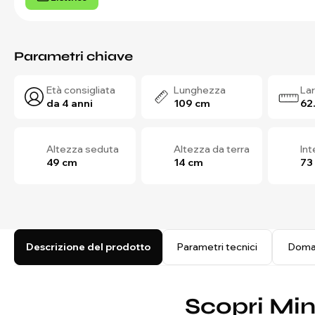
Parametri chiave
Età consigliata
Lunghezza
La
da 4 anni
109 cm
62
Altezza seduta
Altezza da terra
In
49 cm
14 cm
73
Descrizione del prodotto
Parametri tecnici
Doma
Scopri Min