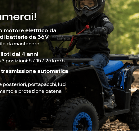
amerai!
o motore elettrico da
i batterie da 36V
acile da mantenere
iloti dai 4 anni
 3 posizioni: 5 / 15 / 25 km/h
n trasmissione automatica
e posteriori, portapacchi, luci
amento e protezione catena