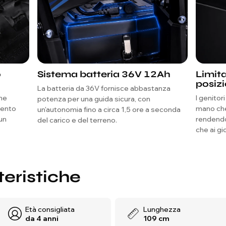
o
Sistema batteria 36V 12Ah
Limita
posizi
La batteria da 36V fornisce abbastanza
che
I genitor
potenza per una guida sicura, con
mento
mano che
un'autonomia fino a circa 1,5 ore a seconda
un
rendendo 
del carico e del terreno.
che ai gio
teristiche
Età consigliata
Lunghezza
da 4 anni
109 cm