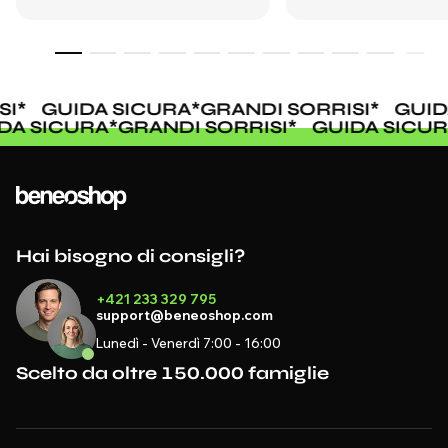
I
*
GUIDA SICURA
*
GRANDI SORRISI
*
GUIDA
IDA SICURA
*
GRANDI SORRISI
*
GUIDA SIC
Hai bisogno di consigli?
+421 233 329 795
support@beneoshop.com
Lunedì - Venerdì 7:00 - 16:00
Scelto da oltre 150.000 famiglie