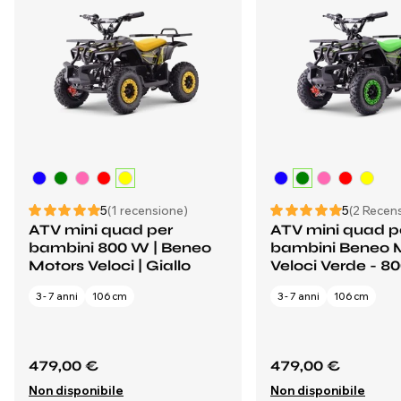
5
(1 recensione)
5
(2 Recens
ATV mini quad per
ATV mini quad p
bambini 800 W | Beneo
bambini Beneo 
Motors Veloci | Giallo
Veloci Verde - 8
3 - 7 anni
106 cm
3 - 7 anni
106 cm
479,00 €
479,00 €
Non disponibile
Non disponibile