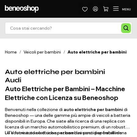
MENU
Home
/
Veicoli per bambini
/
Auto elettriche per bambini
Auto elettriche per bambini
Audi
Auto Elettriche per Bambini – Macchine
Elettriche con Licenza su Beneoshop
Benvenuti nella collezione di
auto elettriche per bambini
di
Beneoshop — una delle gamme più ampie di veicoli a batteria
disponibili in Europa. Che siate alla ricerca di una replica con
licenza di un marchio automobilistico premium, di un robusto
UTV fuoristrada o di una spaziosa due posti per fratelli da
Le nostre auto elettriche per bambini sono disponibili in una