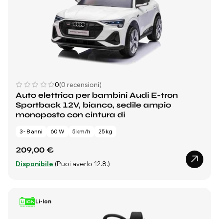
0
(0 recensioni)
Auto elettrica per bambini Audi E-tron
Sportback 12V, bianco, sedile ampio
monoposto con cintura di
3 - 8 anni
60 W
5 km/h
25 kg
209,00 €
Disponibile
(Puoi averlo 12.8.)
Li-Ion