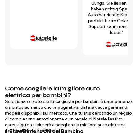
Jungs. Sie lieben es u
haben richtig Spass! D
Auto hat richtig Kraft und
perfekt für im Gelände.
Support kann man auch 
loben"
Marielle
29 apr 2026
David
1 mag 2026
Come scegliere la migliore auto
elettrica per bambini?
Selezionare l'auto elettrica giusta per bambini è un'esperienza
sia entusiasmante che impegnativa, data la vasta gamma di
modelli disponibili sul mercato. Che tu stia cercando un regalo
di compleanno emozionante o un regalo di Natale festivo,
questa guida ti aiuterà a scegliere la migliore auto elettrica
per bambini dai 3 ai 12 anni.
1. Età e Dimensioni del Bambino