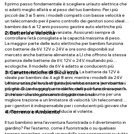
Il primo passo fondamentale è scegliere un'auto elettrica che
si adatti meglio all'età e al peso del tuo bambino. Per i più
piccoli dai 3 ai 5 anni, i modelli compatti con basse velocità e
un telecomando per il pieno controllo dei genitori sono ideali. I
bambini dai 6 ai 12 anni possono gestire auto elettriche più
potenti con funzionalità avanzate. Assicurati sempre di
2. Batteria e Velocità
controllare l'età consigliata e la capacità massima di peso.
La maggior parte delle auto elettriche per bambini funziona
con batterie da 6V, 12V o 24V e ora sono disponibili sul
mercato anche batterie alimentate a LI che offrono la stessa
potenza delle batterie da 6V, 12V o 24V, risultando più
ecologiche. Il modello da 6V è adatto ai conducenti più
giovani, con una velocità di 3–5 km/h. La batteria da 12V è
3. Caratteristiche di Sicurezza
ideale per bambini dai 4 agli 8 anni, mentre i modelli da 24V
La sicurezza del tuo bambino dovrebbe essere la massima
offrono un'esperienza di guida più emozionante per i bambini
priorità. Quando scegli un modello, cerca cinture di sicurezza,
più grandi. La maggior parte dei modelli può funzionare per 1–
un telaio robusto, pneumatici in gomma o schiuma per una
2 ore con una singola carica di guida continua.
migliore trazione e un limitatore di velocità. Un telecomando
per i genitori è indispensabile per i conducenti più giovani che
stanno ancora acquisendo fiducia al volante.
4. Terreno e Ambiente
Il tuo bambino ama l'avventura fuoristrada o il divertimento in
giardino? Per l'esterno, come il fuoristrada o su qualsiasi
terreno irregolare, scegli un modello con sospensioni su tutte