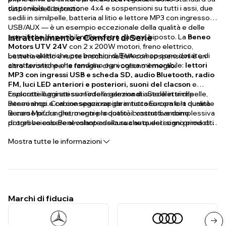
disponibile con trazione 4x4 e sospensioni su tutti i assi, due
tutti i modelli biposto.
sedili in similpelle, batteria al litio e lettore MP3 con ingresso
USB/AUX — è un esempio eccezionale della qualità e delle
specifiche disponibili nella nostra gamma biposto. La
Intrattenimento e Comfort di Serie
Beneo
Motors UTV 24V
con 2 x 200W motori, freno elettrico,
Le auto elettriche per bambini di Beneoshop sono dotate di
batteria al litio e ruote in schiuma EVA con sospensioni è un
caratteristiche che rendono ogni corsa memorabile:
lettori
altro favorito per le famiglie che vogliono il meglio.
MP3 con ingressi USB e scheda SD, audio Bluetooth, radio
FM, luci LED anteriori e posteriori, suoni del clacson
e
cruscotti illuminati su modelli selezionati. Sedili in similpelle,
Esplorate oggi stesso l'intera gamma di auto elettriche
interni ampi e cabine spaziose garantiscono comfort durante
Beneoshop. Con consegna rapida in tutta Europa e la qualità
le corse più lunghe, mentre la qualità costruttiva complessiva
Beneo Motors dietro ogni prodotto, il vostro bambino
di ogni veicolo Beneoshop assicura che questi siano prodotti
potrebbe essere al volante della sua auto dei sogni prima di
costruiti per durare anni di entusiastico utilizzo all'aperto.
quanto pensiate.
Mostra tutte le informazioni
Marchi di fiducia