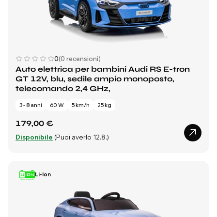
0
(0 recensioni)
Auto elettrica per bambini Audi RS E-tron
GT 12V, blu, sedile ampio monoposto,
telecomando 2,4 GHz,
3 - 8 anni
60 W
5 km/h
25 kg
179,00 €
Disponibile
(Puoi averlo 12.8.)
Li-Ion