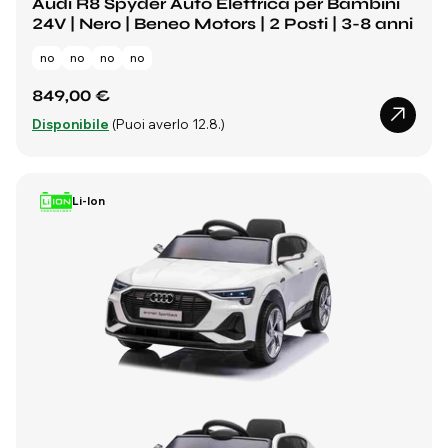
Audi R8 Spyder Auto Elettrica per Bambini
24V | Nero | Beneo Motors | 2 Posti | 3-8 anni
no
no
no
no
849,00 €
Disponibile
(Puoi averlo 12.8.)
Li-Ion