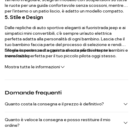
le ruote per una guida confortevole senza scossoni, mentre
per l'interno o un patio liscio, è adatto un modello compatto.
5. Stile e Design
Dalle repliche di auto sportive eleganti ai fuoristrada jeep e ai
simpatici mini convertibili, c'è sempre un'auto elettrica
perfetta adatta alla personalità di ogni bambino. Lascia che il
tuo bambino faccia parte del processo di selezione e rendi
l'intera esperienza di acquisto ancora più divertente e
Sfoglia la nostra vasta gamma di auto elettriche per bambini e
memorabile.
trova l'auto perfetta per il tuo piccolo pilota oggi stesso.
Mostra tutte le informazioni
Domande frequenti
Quanto costa la consegna e il prezzo è definitivo?
Quanto è veloce la consegna e posso restituire il mio
ordine?