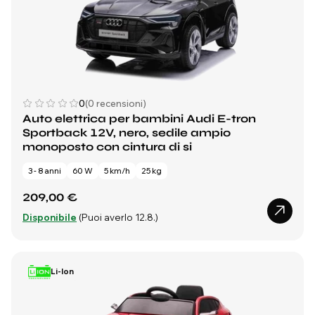
0
(0 recensioni)
Auto elettrica per bambini Audi E-tron
Sportback 12V, nero, sedile ampio
monoposto con cintura di si
3 - 8 anni
60 W
5 km/h
25 kg
209,00 €
Disponibile
(Puoi averlo 12.8.)
Li-Ion