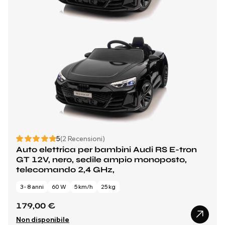
5
(2 Recensioni)
Auto elettrica per bambini Audi RS E-tron
GT 12V, nero, sedile ampio monoposto,
telecomando 2,4 GHz,
3 - 8 anni
60 W
5 km/h
25 kg
179,00 €
Non disponibile