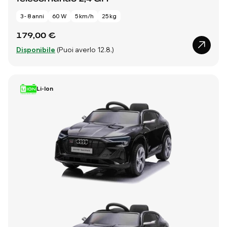
3 - 8 anni
60 W
5 km/h
25 kg
179,00 €
Disponibile
(Puoi averlo 12.8.)
Li-Ion