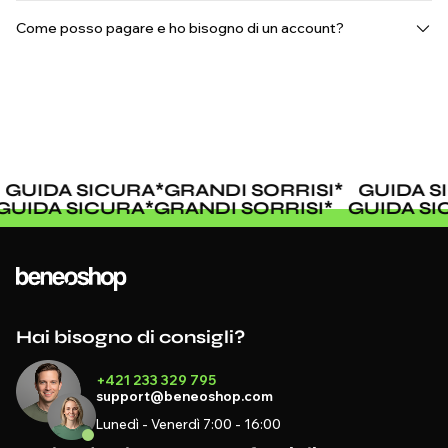
Come posso pagare e ho bisogno di un account?
IDA SICURA
*
GRANDI SORRISI
*
GUIDA SIC
I
*
GUIDA SICURA
*
GRANDI SORRISI
*
GUIDA
Hai bisogno di consigli?
+421 233 329 795
support@beneoshop.com
Lunedì - Venerdì 7:00 - 16:00