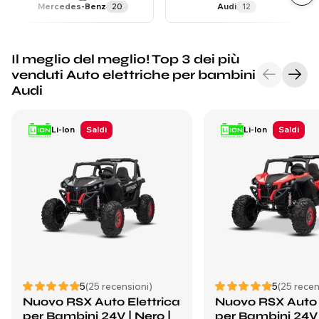
Mercedes-Benz
20
Audi
12
Il meglio del meglio! Top 3 dei più
venduti Auto elettriche per bambini
Audi
Li-Ion
Saldi
Li-Ion
Saldi
5
(25 recensioni)
5
(25 recen
Nuovo RSX Auto Elettrica
Nuovo RSX Auto 
per Bambini 24V | Nero |
per Bambini 24V 