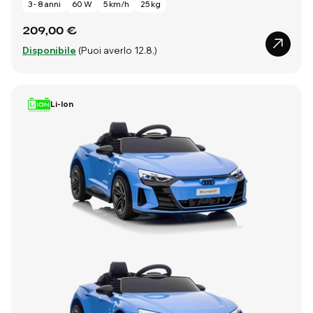
3 - 8 anni
60 W
5 km/h
25 kg
209,00 €
Disponibile
(Puoi averlo 12.8.)
Li-Ion