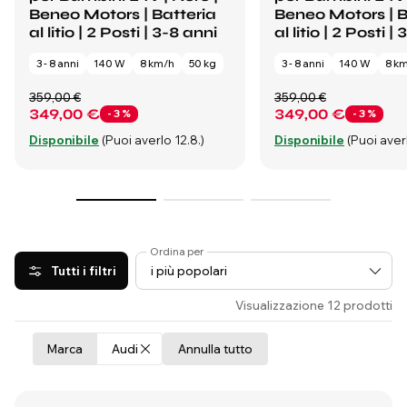
Beneo Motors | Batteria
Beneo Motors | B
al litio | 2 Posti | 3-8 anni
al litio | 2 Posti |
3 - 8 anni
140 W
8 km/h
50 kg
3 - 8 anni
140 W
8 k
359,00 €
359,00 €
349,00 €
349,00 €
- 3 %
- 3 %
Disponibile
(Puoi averlo 12.8.)
Disponibile
(Puoi averl
Ordina per
Tutti i filtri
Visualizzazione 12 prodotti
Marca
Audi
Annulla tutto