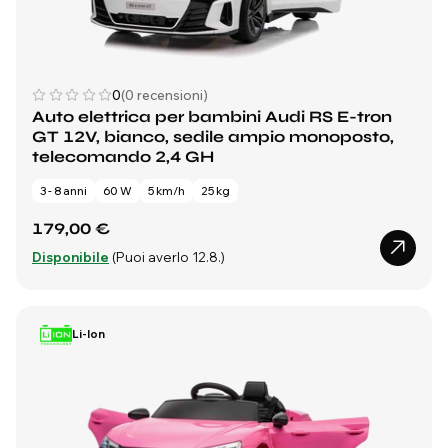
0
(0 recensioni)
Auto elettrica per bambini Audi RS E-tron
GT 12V, bianco, sedile ampio monoposto,
telecomando 2,4 GH
3 - 8 anni
60 W
5 km/h
25 kg
179,00 €
Disponibile
(Puoi averlo 12.8.)
Li-Ion