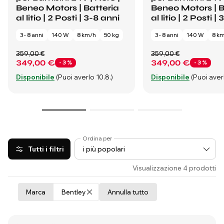
Beneo Motors | Batteria
Beneo Motors | B
al litio | 2 Posti | 3-8 anni
al litio | 2 Posti |
3 - 8 anni
140 W
8 km/h
50 kg
3 - 8 anni
140 W
8 k
359,00 €
359,00 €
349,00 €
349,00 €
- 3 %
- 3 %
Disponibile
(Puoi averlo 10.8.)
Disponibile
(Puoi averl
Ordina per
Tutti i filtri
Visualizzazione 4 prodotti
Marca
Bentley
Annulla tutto