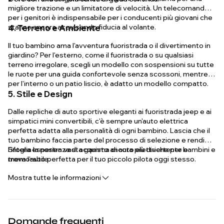
migliore trazione e un limitatore di velocità. Un telecomando
per i genitori è indispensabile per i conducenti più giovani che
stanno ancora acquisendo fiducia al volante.
4. Terreno e Ambiente
Il tuo bambino ama l'avventura fuoristrada o il divertimento in
giardino? Per l'esterno, come il fuoristrada o su qualsiasi
terreno irregolare, scegli un modello con sospensioni su tutte
le ruote per una guida confortevole senza scossoni, mentre
per l'interno o un patio liscio, è adatto un modello compatto.
5. Stile e Design
Dalle repliche di auto sportive eleganti ai fuoristrada jeep e ai
simpatici mini convertibili, c'è sempre un'auto elettrica
perfetta adatta alla personalità di ogni bambino. Lascia che il
tuo bambino faccia parte del processo di selezione e rendi
l'intera esperienza di acquisto ancora più divertente e
Sfoglia la nostra vasta gamma di auto elettriche per bambini e
memorabile.
trova l'auto perfetta per il tuo piccolo pilota oggi stesso.
Mostra tutte le informazioni
Domande frequenti