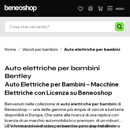
MENU
Home
/
Veicoli per bambini
/
Auto elettriche per bambini
Auto elettriche per bambini
Bentley
Auto Elettriche per Bambini – Macchine
Elettriche con Licenza su Beneoshop
Benvenuti nella collezione di
auto elettriche per bambini
di
Beneoshop — una delle gamme più ampie di veicoli a batteria
disponibili in Europa. Che siate alla ricerca di una replica con
licenza di un marchio automobilistico premium, di un robusto
UTV fuoristrada o di una spaziosa due posti per fratelli da
Le nostre auto elettriche per bambini sono disponibili in una