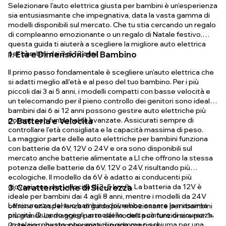
Selezionare l'auto elettrica giusta per bambini è un'esperienza
sia entusiasmante che impegnativa, data la vasta gamma di
modelli disponibili sul mercato. Che tu stia cercando un regalo
di compleanno emozionante o un regalo di Natale festivo,
questa guida ti aiuterà a scegliere la migliore auto elettrica
per bambini dai 3 ai 12 anni.
1. Età e Dimensioni del Bambino
Il primo passo fondamentale è scegliere un'auto elettrica che
si adatti meglio all'età e al peso del tuo bambino. Per i più
piccoli dai 3 ai 5 anni, i modelli compatti con basse velocità e
un telecomando per il pieno controllo dei genitori sono ideali. I
bambini dai 6 ai 12 anni possono gestire auto elettriche più
potenti con funzionalità avanzate. Assicurati sempre di
2. Batteria e Velocità
controllare l'età consigliata e la capacità massima di peso.
La maggior parte delle auto elettriche per bambini funziona
con batterie da 6V, 12V o 24V e ora sono disponibili sul
mercato anche batterie alimentate a LI che offrono la stessa
potenza delle batterie da 6V, 12V o 24V, risultando più
ecologiche. Il modello da 6V è adatto ai conducenti più
giovani, con una velocità di 3–5 km/h. La batteria da 12V è
3. Caratteristiche di Sicurezza
ideale per bambini dai 4 agli 8 anni, mentre i modelli da 24V
La sicurezza del tuo bambino dovrebbe essere la massima
offrono un'esperienza di guida più emozionante per i bambini
priorità. Quando scegli un modello, cerca cinture di sicurezza,
più grandi. La maggior parte dei modelli può funzionare per 1–
un telaio robusto, pneumatici in gomma o schiuma per una
2 ore con una singola carica di guida continua.