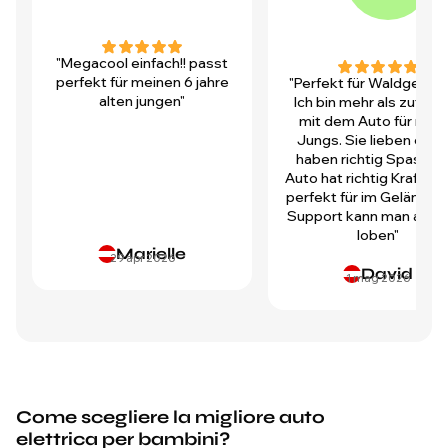
"Megacool einfach!! passt
perfekt für meinen 6 jahre
"Perfekt für Waldgegen
alten jungen"
Ich bin mehr als zufrie
mit dem Auto für mei
Jungs. Sie lieben es u
haben richtig Spass! D
Auto hat richtig Kraft und
perfekt für im Gelände.
Support kann man auch 
loben"
Marielle
29 apr 2026
David
1 mag 2026
Come scegliere la migliore auto
elettrica per bambini?