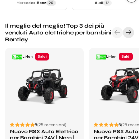
Mercedes-Benz
20
Audi
12
Il meglio del meglio! Top 3 dei più
venduti Auto elettriche per bambini
Bentley
Li-Ion
Saldi
Li-Ion
Saldi
5
(25 recensioni)
5
(25 recen
Nuovo RSX Auto Elettrica
Nuovo RSX Auto 
per Bambini 24V | Nero |
per Bambini 24V 