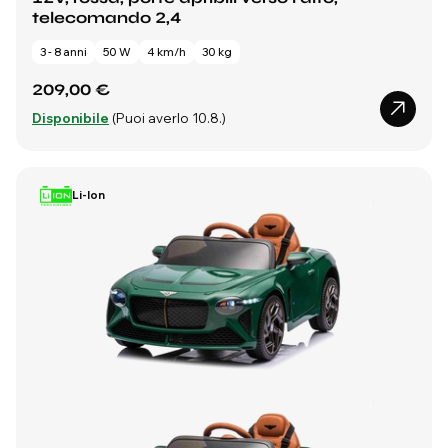
telecomando 2,4
3 - 8 anni
50 W
4 km/h
30 kg
209,00 €
Disponibile
(Puoi averlo 10.8.)
Li-Ion