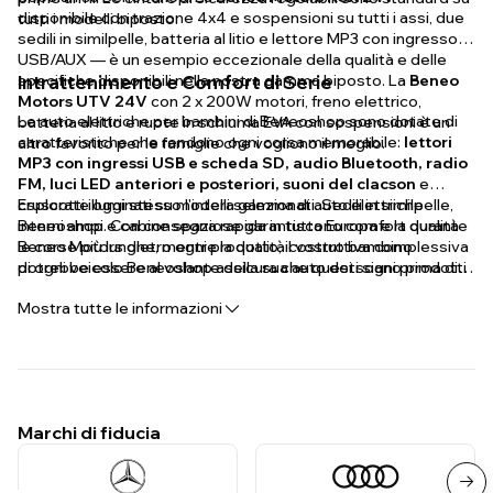
disponibile con trazione 4x4 e sospensioni su tutti i assi, due
tutti i modelli biposto.
sedili in similpelle, batteria al litio e lettore MP3 con ingresso
USB/AUX — è un esempio eccezionale della qualità e delle
specifiche disponibili nella nostra gamma biposto. La
Intrattenimento e Comfort di Serie
Beneo
Motors UTV 24V
con 2 x 200W motori, freno elettrico,
Le auto elettriche per bambini di Beneoshop sono dotate di
batteria al litio e ruote in schiuma EVA con sospensioni è un
caratteristiche che rendono ogni corsa memorabile:
lettori
altro favorito per le famiglie che vogliono il meglio.
MP3 con ingressi USB e scheda SD, audio Bluetooth, radio
FM, luci LED anteriori e posteriori, suoni del clacson
e
cruscotti illuminati su modelli selezionati. Sedili in similpelle,
Esplorate oggi stesso l'intera gamma di auto elettriche
interni ampi e cabine spaziose garantiscono comfort durante
Beneoshop. Con consegna rapida in tutta Europa e la qualità
le corse più lunghe, mentre la qualità costruttiva complessiva
Beneo Motors dietro ogni prodotto, il vostro bambino
di ogni veicolo Beneoshop assicura che questi siano prodotti
potrebbe essere al volante della sua auto dei sogni prima di
costruiti per durare anni di entusiastico utilizzo all'aperto.
quanto pensiate.
Mostra tutte le informazioni
Marchi di fiducia