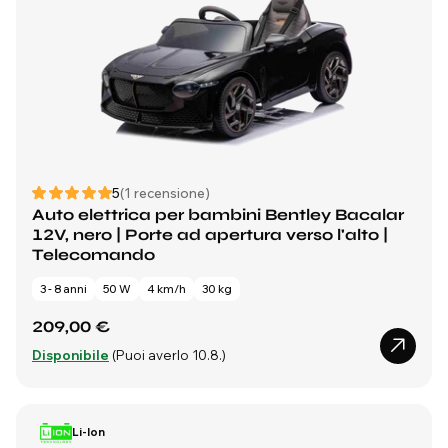
5
(1 recensione)
Auto elettrica per bambini Bentley Bacalar
12V, nero | Porte ad apertura verso l'alto |
Telecomando
3 - 8 anni
50 W
4 km/h
30 kg
209,00 €
Disponibile
(Puoi averlo 10.8.)
Li-Ion