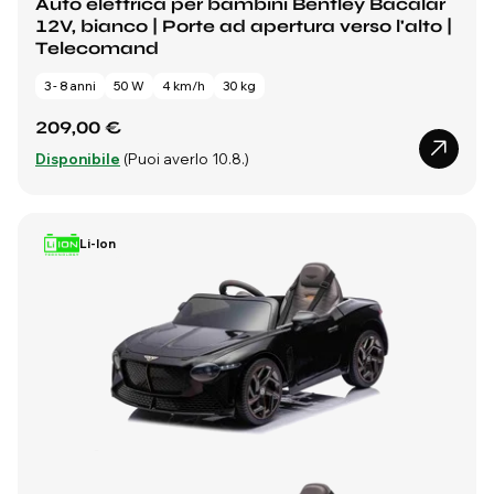
Auto elettrica per bambini Bentley Bacalar
12V, bianco | Porte ad apertura verso l'alto |
Telecomand
3 - 8 anni
50 W
4 km/h
30 kg
209,00 €
Disponibile
(Puoi averlo 10.8.)
Li-Ion